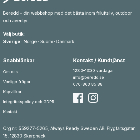
g
r
g
r
a
i
a
i
p
s
p
s
Beredd – din webbshop med det bästa inom friluftsliv, outdoor
r
e
r
e
och äventyr.
i
t
i
t
s
ä
s
ä
e
r
e
r
Välj butik:
t
:
t
:
v
1
v
2
Sverige
·
Norge
·
Suomi
·
Danmark
a
3
a
8
r
6
r
7
:
:
1
k
3
k
Snabblänkar
Kontakt / Kundtjänst
8
r
5
r
0
.
1
.
12:00–13:30 vardagar
Om oss
k
k
info@beredd.se
r
r
Vanliga frågor
.
.
070-863 85 88
Köpvillkor
Integritetspolicy och GDPR
Kontakt
Org nr: 559277-5265, Always Ready Sweden AB. Flygfältsgatan
15, 12830 Skarpnäck