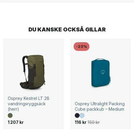
DU KANSKE OCKSÅ GILLAR
-23%
Osprey Kestrel LT 28
vandringsryggsäck
Osprey Ultralight Packing
(herr)
Cube packkub – Medium
D
D
1 207
kr
116
kr
150
kr
e
e
t
t