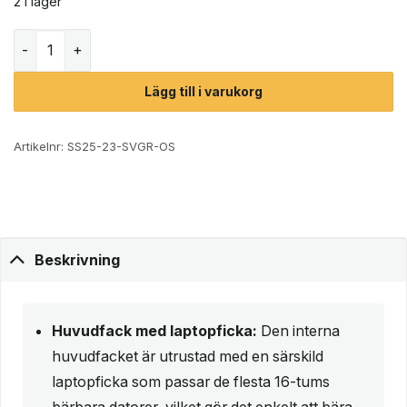
2 i lager
Osprey Astronova 23L vardagsryggsäck (unisex) mängd
Lägg till i varukorg
Artikelnr:
SS25-23-SVGR-OS
Beskrivning
Huvudfack med laptopficka:
Den interna
huvudfacket är utrustad med en särskild
laptopficka som passar de flesta 16-tums
bärbara datorer, vilket gör det enkelt att bära