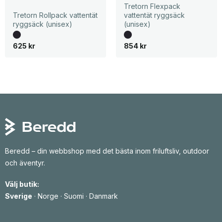
Tretorn Flexpack
Tretorn Rollpack vattentät
vattentät ryggsäck
ryggsäck (unisex)
(unisex)
625
kr
854
kr
Beredd – din webbshop med det bästa inom friluftsliv, outdoor
och äventyr.
Välj butik:
Sverige
·
Norge
·
Suomi
·
Danmark