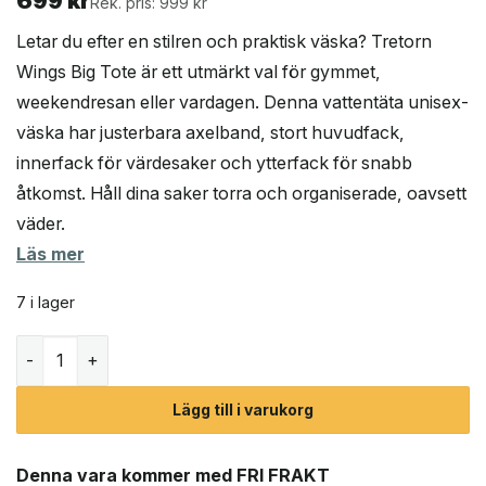
699
kr
Rek. pris: 999 kr
Letar du efter en stilren och praktisk väska? Tretorn
Wings Big Tote är ett utmärkt val för gymmet,
weekendresan eller vardagen. Denna vattentäta unisex-
väska har justerbara axelband, stort huvudfack,
innerfack för värdesaker och ytterfack för snabb
åtkomst. Håll dina saker torra och organiserade, oavsett
väder.
Läs mer
7 i lager
Tretorn Wing Big Tote väska (unisex) mängd
Lägg till i varukorg
Denna vara kommer med FRI FRAKT