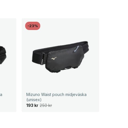
-23%
ka
Mizuno Waist pouch midjeväska
(unisex)
D
D
193
kr
250
kr
e
e
t
t
u
n
r
u
s
v