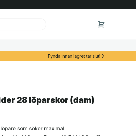
Fynda innan lagret tar slut!
der 28 löparskor (dam)
r löpare som söker maximal