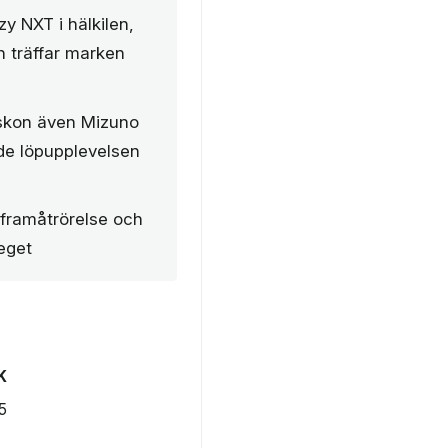
 NXT i hälkilen,
en träffar marken
 skon även Mizuno
åde löpupplevelsen
framåtrörelse och
teget
K
5