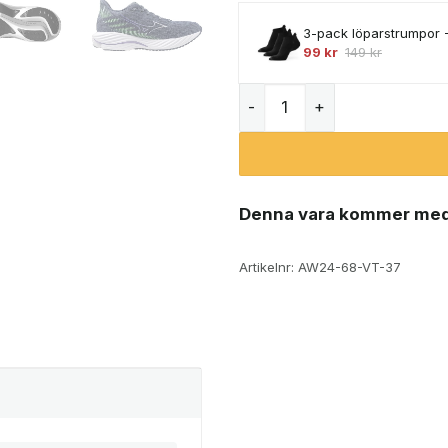
3-pack löparstrumpor 
99
kr
149
kr
Mizuno Wave Rider 28 löp
Denna vara kommer med
Artikelnr:
AW24-68-VT-37