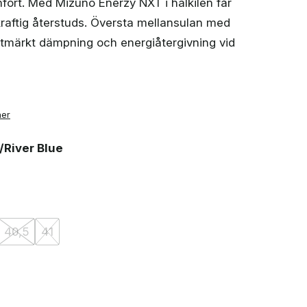
fort. Med Mizuno Enerzy NXT i hälkilen får
raftig återstuds. Översta mellansulan med
tmärkt dämpning och energiåtergivning vid
ner
/River Blue
40,5
41