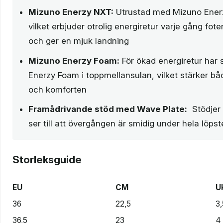
Mizuno Enerzy NXT:
Utrustad med Mizuno Enerzy
vilket erbjuder otrolig energiretur varje gång fot
och ger en mjuk landning
Mizuno Enerzy Foam:
För ökad energiretur har
Enerzy Foam i toppmellansulan, vilket stärker b
och komforten
Framådrivande stöd med Wave Plate:
Stödjer 
ser till att övergången är smidig under hela löps
Storleksguide
EU
CM
U
36
22,5
3,
36,5
23
4