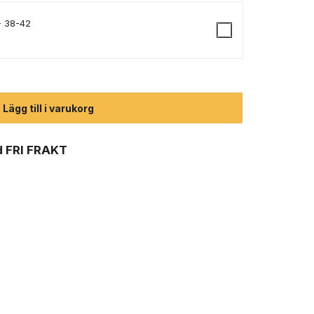
- 38-42
arskor (dam) mängd
Lägg till i varukorg
 FRI FRAKT