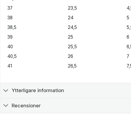
37
23,5
4,
38
24
5
38,5
24,5
5,
39
25
6
40
25,5
6,
40,5
26
7
41
26,5
7,
Ytterligare information
Recensioner