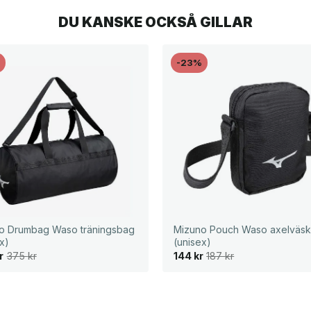
DU KANSKE OCKSÅ GILLAR
%
-23%
o Drumbag Waso träningsbag
Mizuno Pouch Waso axelväs
x)
(unisex)
D
D
r
375
kr
144
kr
187
kr
e
e
t
t
u
n
r
u
s
v