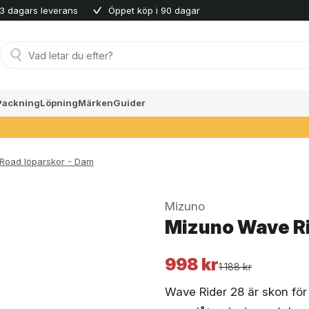
3 dagars leverans
Öppet köp i 90 dagar
Produktsökning
Packning
Löpning
Märken
Guider
Road löparskor - Dam
Mizuno
Mizuno Wave Ri
998
kr
Det
Det
1 188
kr
ursprungliga
nuvarande
Wave Rider 28 är skon fö
priset
priset