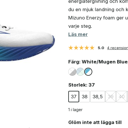
energiåtergivning och kom
var:
är:
1
998 kr.
du en mjuk landning och k
188 kr.
Mizuno Enerzy foam ger u
varje steg.
Läs mer
5.0
4 recensio
Färg
: White/Mugen Blue
Storlek
: 37
37
38
38,5
39
40
1 i lager
Glöm inte att lägga till