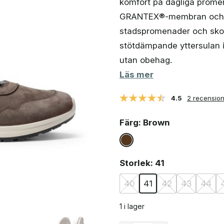
komfort på dagliga prome
var:
är:
1
1
GRANTEX®-membran och Bo
302 kr.
002 kr.
stadspromenader och skog
stötdämpande yttersulan i
utan obehag.
Läs mer
4.5
2 recensio
Färg
: Brown
Storlek
: 41
40
41
42
43
44
1 i lager