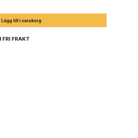
or (unisex) mängd
Lägg till i varukorg
 FRI FRAKT