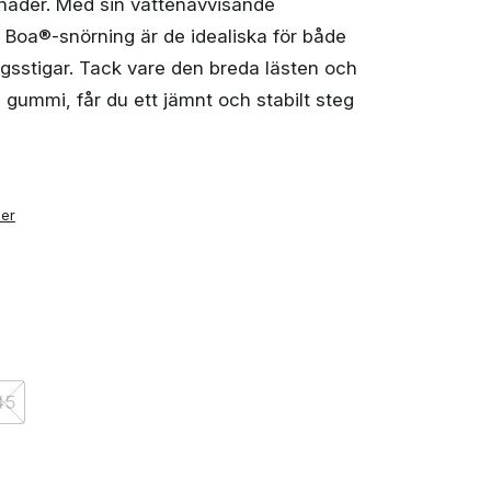
nader. Med sin vattenavvisande
a®-snörning är de idealiska för både
sstigar. Tack vare den breda lästen och
 gummi, får du ett jämnt och stabilt steg
ner
45