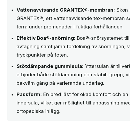
Vattenavvisande GRANTEX®-membran:
Skon 
GRANTEX®, ett vattenavvisande tex-membran som
torra under promenader i fuktiga förhållanden.
Effektiv Boa®-snörning:
Boa®-snörsystemet till
avtagning samt jämn fördelning av snörningen, vi
tryckpunkter på foten.
Stötdämpande gummisula:
Yttersulan är tillve
erbjuder både stötdämpning och stabilt grepp, vilk
bekväm gång på varierande underlag.
Passform:
En bred läst för ökad komfort och en
innersula, vilket ger möjlighet till anpassning m
ortopediska inlägg.