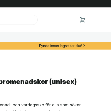
Fynda innan lagret tar slut!
promenadskor (unisex)
enad- och vardagssko för alla som söker