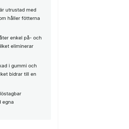
är utrustad med
 håller fötterna
åter enkel på- och
lket eliminerar
rkad i gummi och
et bidrar till en
 löstagbar
ed egna