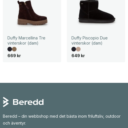
u
a
n
n
g
d
l
e
i
p
g
r
a
i
p
s
r
e
i
t
Duffy Marcellina Tre
Duffy Piscopio Due
s
ä
vinterskor (dam)
vinterskor (dam)
e
r
t
:
v
3
669
kr
649
kr
a
3
r
0
:
4
k
2
r
9
.
k
r
.
Beredd – din webbshop med det bästa inom friluftsliv, outdoor
och äventyr.