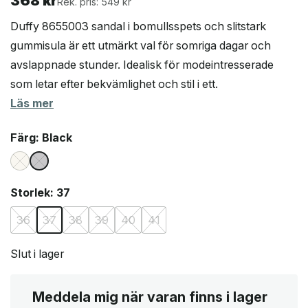
368
kr
Rek. pris: 549 kr
Duffy 8655003 sandal i bomullsspets och slitstark
gummisula är ett utmärkt val för somriga dagar och
avslappnade stunder. Idealisk för modeintresserade
som letar efter bekvämlighet och stil i ett.
Läs mer
Färg
: Black
Storlek
: 37
36
37
38
39
40
41
Slut i lager
Meddela mig när varan finns i lager