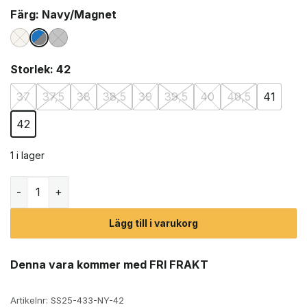
Färg
: Navy/Magnet
Storlek
: 42
37
37,5
38
38,5
39
39,5
40
40,5
41
42
1 i lager
Keen Newport H2 sandaler (dam) mängd
Lägg till i varukorg
Denna vara kommer med FRI FRAKT
Artikelnr:
SS25-433-NY-42