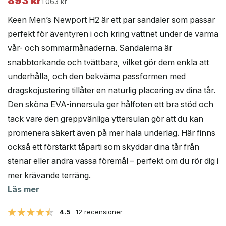
893
kr
Det
Det
1 063
kr
ursprungliga
nuvarande
Keen Men’s Newport H2 är ett par sandaler som passar
priset
priset
perfekt för äventyren i och kring vattnet under de varma
var:
är:
vår- och sommarmånaderna. Sandalerna är
1
893 kr.
063 kr.
snabbtorkande och tvättbara, vilket gör dem enkla att
underhålla, och den bekväma passformen med
dragskojustering tillåter en naturlig placering av dina tår.
Den sköna EVA-innersula ger hålfoten ett bra stöd och
tack vare den greppvänliga yttersulan gör att du kan
promenera säkert även på mer hala underlag. Här finns
också ett förstärkt tåparti som skyddar dina tår från
stenar eller andra vassa föremål – perfekt om du rör dig i
mer krävande terräng.
Läs mer
4.5
12 recensioner