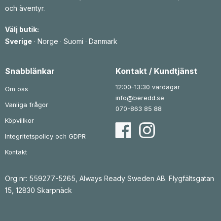
r
e
r
e
och äventyr.
i
t
i
t
s
ä
s
ä
e
r
e
r
Välj butik:
t
:
t
:
v
9
v
1
Sverige
·
Norge
·
Suomi
·
Danmark
a
6
a
r
3
r
2
:
:
6
1
k
1
5
Snabblänkar
Kontakt / Kundtjänst
r
1
.
6
k
9
4
r
12:00–13:30 vardagar
Om oss
0
3
.
info@beredd.se
Vanliga frågor
k
k
070-863 85 88
r
r
.
.
Köpvillkor
Integritetspolicy och GDPR
Kontakt
Org nr: 559277-5265, Always Ready Sweden AB. Flygfältsgatan
15, 12830 Skarpnäck