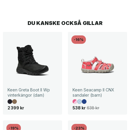
DU KANSKE OCKSÅ GILLAR
-16%
Keen Greta Boot II Wp
Keen Seacamp II CNX
vinterkängor (dam)
sandaler (barn)
D
D
2 399
kr
538
kr
638
kr
e
e
t
t
u
n
r
u
s
v
-19%
-23%