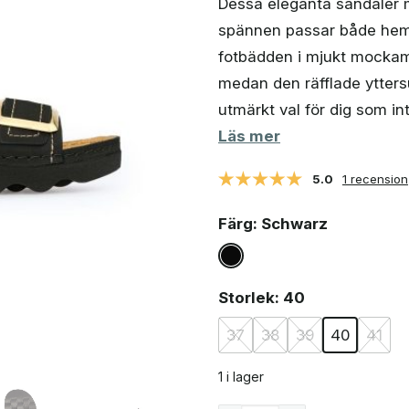
Dessa eleganta sandaler 
var:
är:
464 kr.
358 kr.
spännen passar både hem
fotbädden i mjukt mockam
medan den räfflade yttersu
utmärkt val för dig som in
Läs mer
5.0
1 recension
Färg
: Schwarz
Storlek
: 40
37
38
39
40
41
1 i lager