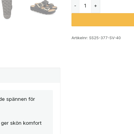
Rohde 6227 sandaler (dam
Artikelnr:
SS25-377-SV-40
de spännen för
 ger skön komfort