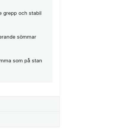
re grepp och stabil
sterande sömmar
hemma som på stan