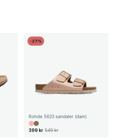
-27%
Rohde 5623 sandaler (dam)
D
D
399
kr
549
kr
e
e
t
t