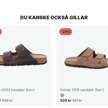
DU KANSKE OCKSÅ GILLAR
%
-23%
 6294 sandaler (herr)
Rohde 5913 sandaler (herr)
D
D
r
848
kr
509
kr
661
kr
e
e
t
t