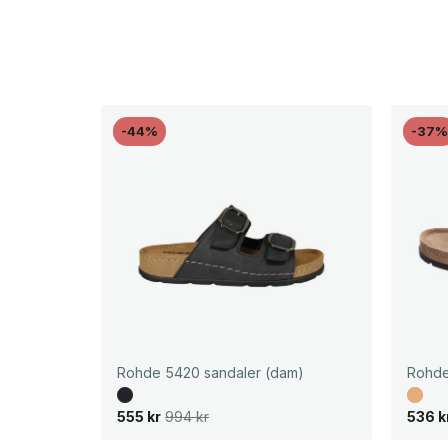
-44%
-37
Rohde 5420 sandaler (dam)
Rohde
D
D
D
D
555
kr
994
kr
536
k
e
e
e
e
t
t
t
t