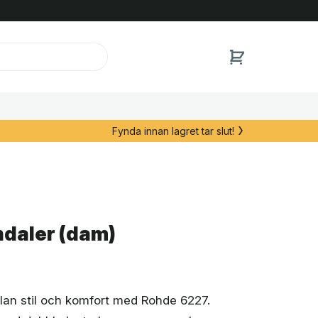
Fynda innan lagret tar slut!
daler (dam)
lan stil och komfort med Rohde 6227.