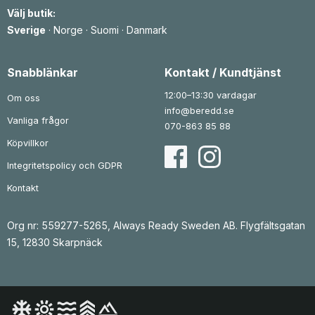
e
r
r
Välj butik:
t
:
t
v
6
i
Sverige
·
Norge
·
Suomi
·
Danmark
a
5
l
r
0
l
:
5
1
k
4
Snabblänkar
Kontakt / Kundtjänst
r
3
2
.
5
k
12:00–13:30 vardagar
Om oss
0
r
info@beredd.se
Vanliga frågor
k
070-863 85 88
r
.
Köpvillkor
Integritetspolicy och GDPR
Kontakt
Org nr: 559277-5265, Always Ready Sweden AB. Flygfältsgatan
15, 12830 Skarpnäck