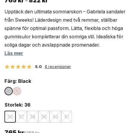
765
kr
822
kr
Prisintervall:
–
765 kr
Upptäck den ultimata sommarskon – Gabriela sandaler
till
från Sweeks! Läderdesign med två remmar, ställbar
822 kr
spänne för optimal passform. Lätta, flexibla och höga
gummisulor kompletterar din somriga stil. Idealiska för
soliga dagar och avslappnade promenader.
Läs mer
5.0
6 recensioner
Färg
: Black
Storlek
: 36
36
37
38
39
40
41
765
kr
Det
Det