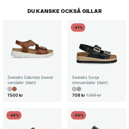
DU KANSKE OCKSÅ GILLAR
-41%
Sweeks Gabriela Sweet
Sweeks Sonja
sandaler (dam)
remsandaler (dam)
D
D
1 500
kr
708
kr
1 200
kr
e
e
t
t
u
n
r
u
s
v
-48%
-24%
p
a
r
r
u
a