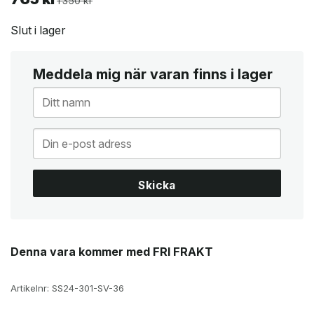
1 350
kr
ursprungliga
nuvarande
priset
priset
Slut i lager
var:
är:
1
765 kr.
350 kr.
Meddela mig när varan finns i lager
Skicka
Denna vara kommer med FRI FRAKT
Artikelnr:
SS24-301-SV-36