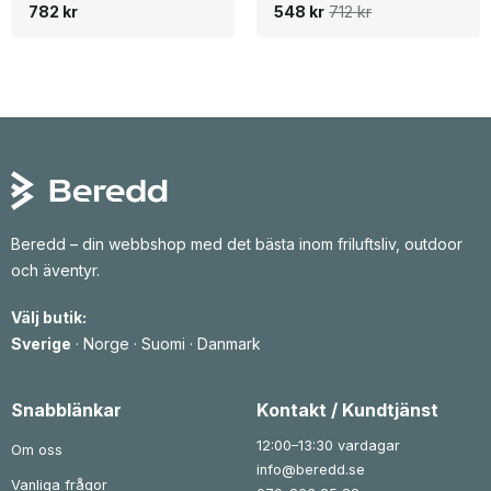
D
D
782
kr
548
kr
712
kr
e
e
t
t
u
n
r
u
s
v
p
a
r
r
u
a
n
n
g
d
l
e
i
p
g
r
a
i
p
s
Beredd – din webbshop med det bästa inom friluftsliv, outdoor
r
e
och äventyr.
i
t
s
ä
e
r
Välj butik:
t
:
v
5
Sverige
·
Norge
·
Suomi
·
Danmark
a
4
r
8
:
7
k
Snabblänkar
Kontakt / Kundtjänst
1
r
2
.
12:00–13:30 vardagar
Om oss
k
info@beredd.se
r
Vanliga frågor
.