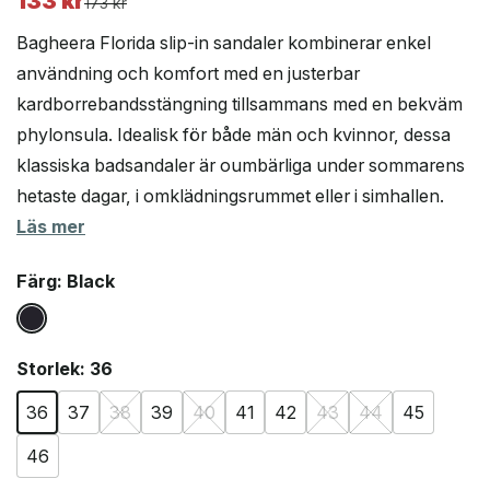
133
kr
Det
Det
173
kr
ursprungliga
nuvarande
Bagheera Florida slip-in sandaler kombinerar enkel
priset
priset
användning och komfort med en justerbar
var:
är:
kardborrebandsstängning tillsammans med en bekväm
173 kr.
133 kr.
phylonsula. Idealisk för både män och kvinnor, dessa
klassiska badsandaler är oumbärliga under sommarens
hetaste dagar, i omklädningsrummet eller i simhallen.
Läs mer
Färg
: Black
Storlek
: 36
36
37
38
39
40
41
42
43
44
45
46