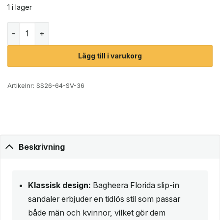
1 i lager
Bagheera Florida sandaler (unisex) mängd
Lägg till i varukorg
Artikelnr:
SS26-64-SV-36
Beskrivning
Klassisk design:
Bagheera Florida slip-in
sandaler erbjuder en tidlös stil som passar
både män och kvinnor, vilket gör dem