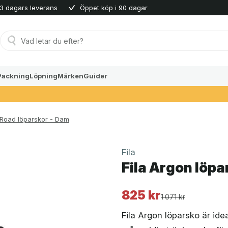
3 dagars leverans
Öppet köp i 90 dagar
Produktsökning
Packning
Löpning
Märken
Guider
Road löparskor - Dam
Fila
Fila Argon löpa
825
kr
Det
Det
1 071
kr
ursprungliga
nuvarande
Fila Argon löparsko är ide
priset
priset