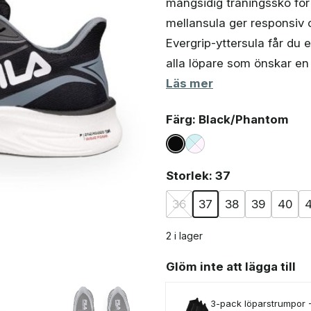
mångsidig träningssko för
var:
är:
1
825 kr.
mellansula ger responsiv
071 kr.
Evergrip-yttersula får du e
alla löpare som önskar en
Läs mer
Färg
: Black/Phantom
Storlek
: 37
36
37
38
39
40
4
2 i lager
Glöm inte att lägga till
3-pack löparstrumpor 