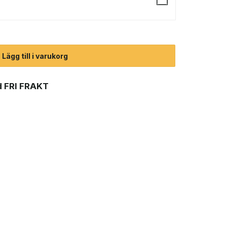
) mängd
Lägg till i varukorg
 FRI FRAKT