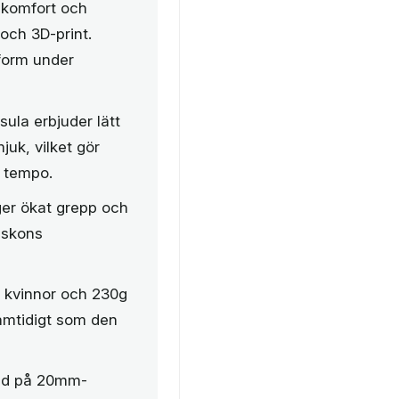
r komfort och
och 3D-print.
sform under
la erbjuder lätt
juk, vilket gör
 tempo.
er ökat grepp och
r skons
 kvinnor och 230g
samtidigt som den
jd på 20mm-