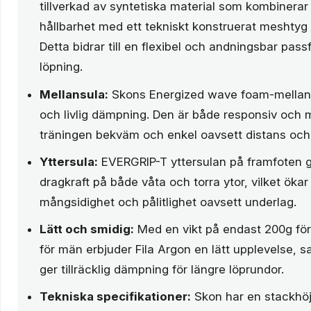
tillverkad av syntetiska material som kombinera
hållbarhet med ett tekniskt konstruerat meshtyg 
Detta bidrar till en flexibel och andningsbar pas
löpning.
Mellansula:
Skons Energized wave foam-mellansu
och livlig dämpning. Den är både responsiv och m
träningen bekväm och enkel oavsett distans och
Yttersula:
EVERGRIP-T yttersulan på framfoten g
dragkraft på både våta och torra ytor, vilket öka
mångsidighet och pålitlighet oavsett underlag.
Lätt och smidig:
Med en vikt på endast 200g för
för män erbjuder Fila Argon en lätt upplevelse, 
ger tillräcklig dämpning för längre löprundor.
Tekniska specifikationer:
Skon har en stackhö