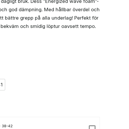
 dagligt bruk. Dess ”Energized wave foam”-
 och god dämpning. Med hållbar överdel och
tt bättre grepp på alla underlag! Perfekt för
 bekväm och smidig löptur oavsett tempo.
1
- 38-42