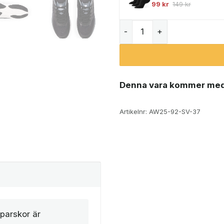
99
kr
149
kr
Fila Argon löparskor (dam
Denna vara kommer med
Artikelnr:
AW25-92-SV-37
parskor är