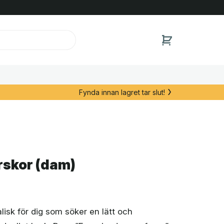
Fynda innan lagret tar slut!
rskor (dam)
alisk för dig som söker en lätt och