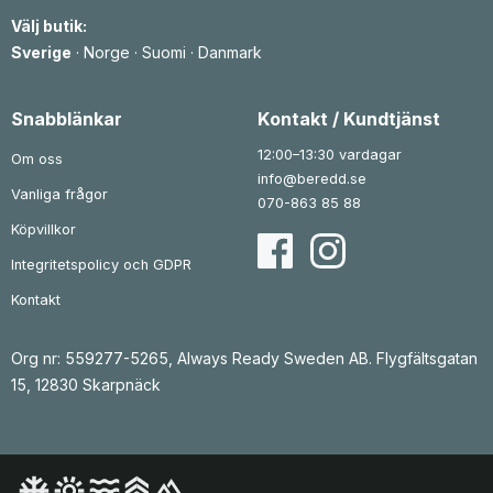
e
r
e
r
Välj butik:
t
:
t
:
v
1
v
7
Sverige
·
Norge
·
Suomi
·
Danmark
a
a
5
r
3
r
8
:
3
:
1
2
9
k
Snabblänkar
Kontakt / Kundtjänst
8
r
7
k
4
.
3
r
12:00–13:30 vardagar
Om oss
0
.
k
info@beredd.se
r
Vanliga frågor
k
.
070-863 85 88
r
.
Köpvillkor
Integritetspolicy och GDPR
Kontakt
Org nr: 559277-5265, Always Ready Sweden AB. Flygfältsgatan
15, 12830 Skarpnäck