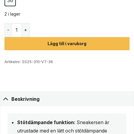
36
2 i lager
Scholl Galaxy 23 sneakers (dam) mängd
Lägg till i varukorg
Artikelnr:
SS25-310-VT-36
Beskrivning
Stötdämpande funktion:
Sneakersen är
utrustade med en lätt och stötdämpande