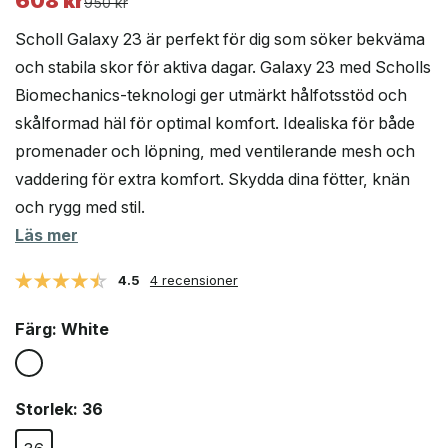
608
kr
Det
Det
950
kr
ursprungliga
nuvarande
Scholl Galaxy 23 är perfekt för dig som söker bekväma
priset
priset
och stabila skor för aktiva dagar. Galaxy 23 med Scholls
var:
är:
Biomechanics-teknologi ger utmärkt hålfotsstöd och
950 kr.
608 kr.
skålformad häl för optimal komfort. Idealiska för både
promenader och löpning, med ventilerande mesh och
vaddering för extra komfort. Skydda dina fötter, knän
och rygg med stil.
Läs mer
4.5
4 recensioner
Färg
: White
Storlek
: 36