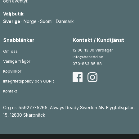
och äventyr.
i
t
i
t
s
ä
s
ä
e
r
e
r
Välj butik:
t
:
t
:
v
6
v
8
Sverige
·
Norge
·
Suomi
·
Danmark
a
5
a
9
r
6
r
6
:
:
7
k
1
k
Snabblänkar
Kontakt / Kundtjänst
8
r
r
2
.
1
.
0
12:00–13:30 vardagar
Om oss
k
8
info@beredd.se
r
Vanliga frågor
.
k
070-863 85 88
r
.
Köpvillkor
Integritetspolicy och GDPR
Kontakt
Org nr: 559277-5265, Always Ready Sweden AB. Flygfältsgatan
15, 12830 Skarpnäck