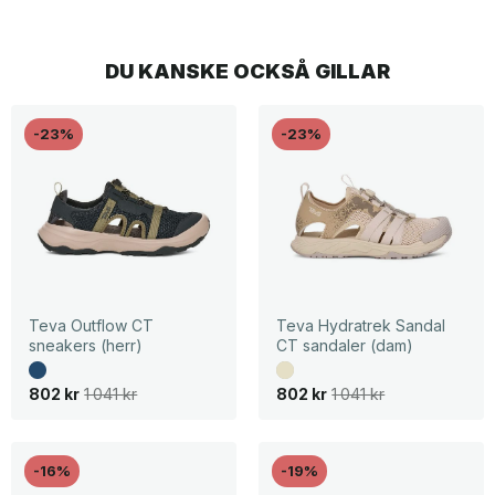
DU KANSKE OCKSÅ GILLAR
-23%
-23%
Teva Outflow CT
Teva Hydratrek Sandal
sneakers (herr)
CT sandaler (dam)
D
D
D
D
802
kr
1 041
kr
802
kr
1 041
kr
e
e
e
e
t
t
t
t
u
n
u
n
r
u
r
u
s
v
s
v
-16%
-19%
p
a
p
a