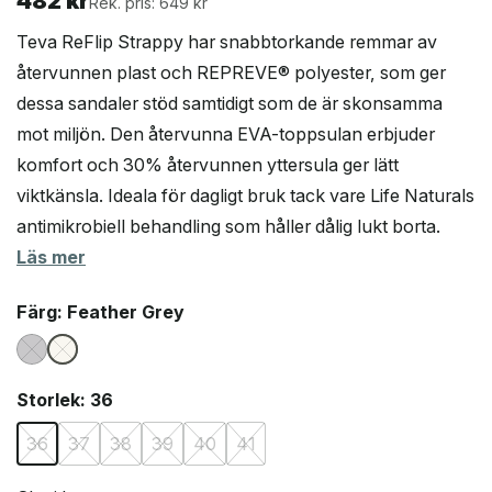
482
kr
Rek. pris: 649 kr
Teva ReFlip Strappy har snabbtorkande remmar av
återvunnen plast och REPREVE® polyester, som ger
dessa sandaler stöd samtidigt som de är skonsamma
mot miljön. Den återvunna EVA-toppsulan erbjuder
komfort och 30% återvunnen yttersula ger lätt
viktkänsla. Ideala för dagligt bruk tack vare Life Naturals
antimikrobiell behandling som håller dålig lukt borta.
Läs mer
Färg
: Feather Grey
Storlek
: 36
36
37
38
39
40
41