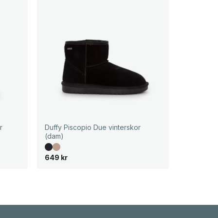
r
Duffy Piscopio Due vinterskor
(dam)
649
kr