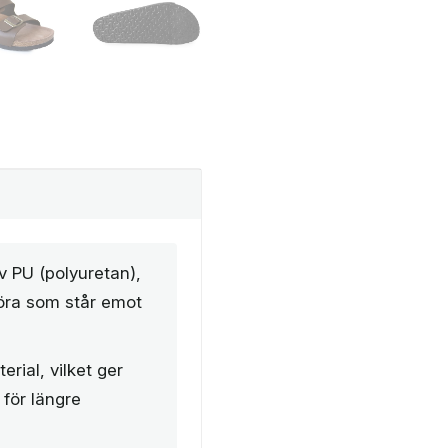
v PU (polyuretan),
ngöra som står emot
erial, vilket ger
för längre