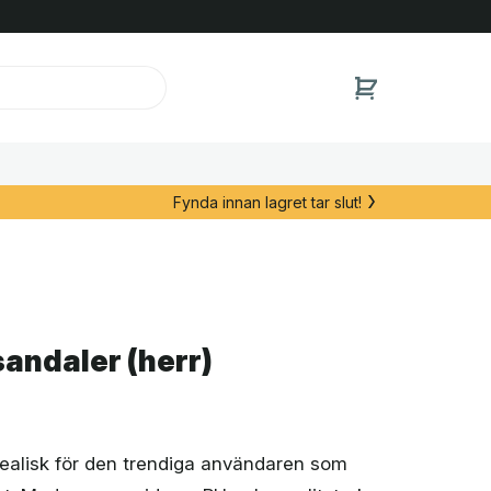
Fynda innan lagret tar slut!
andaler (herr)
dealisk för den trendiga användaren som