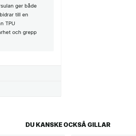
rsulan ger både
idrar till en
an TPU
barhet och grepp
DU KANSKE OCKSÅ GILLAR