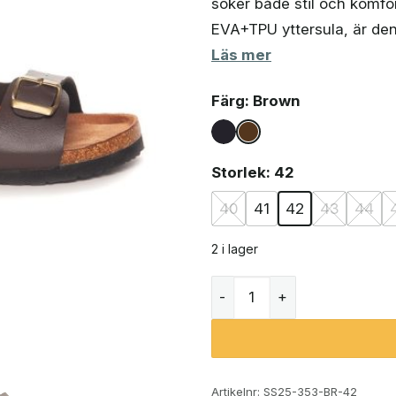
söker både stil och komfo
var:
är:
235 kr.
197 kr.
EVA+TPU yttersula, är den
Läs mer
Färg
: Brown
Storlek
: 42
40
41
42
43
44
2 i lager
Duffy 8618133 sandaler (h
Artikelnr:
SS25-353-BR-42