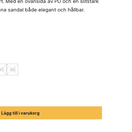
rt. Med en ovansida av PU och en slitstark
na sandal både elegant och hållbar.
45
46
err) mängd
Lägg till i varukorg