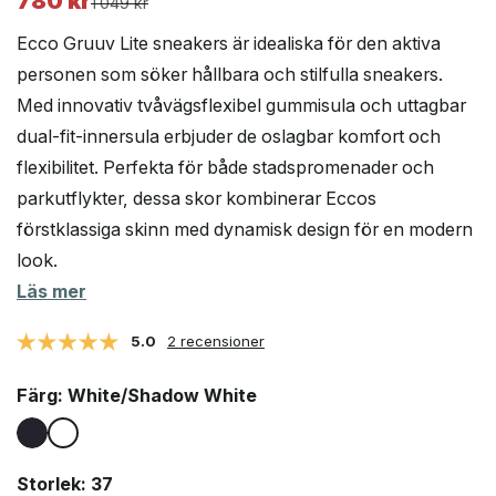
780
kr
Det
Det
1 049
kr
ursprungliga
nuvarande
Ecco Gruuv Lite sneakers är idealiska för den aktiva
priset
priset
personen som söker hållbara och stilfulla sneakers.
var:
är:
Med innovativ tvåvägsflexibel gummisula och uttagbar
1
780 kr.
049 kr.
dual-fit-innersula erbjuder de oslagbar komfort och
flexibilitet. Perfekta för både stadspromenader och
parkutflykter, dessa skor kombinerar Eccos
förstklassiga skinn med dynamisk design för en modern
look.
Läs mer
5.0
2 recensioner
Färg
: White/Shadow White
Storlek
: 37