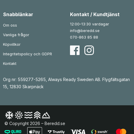
r
7
r
5
:
:
9
k
1
k
Snabblänkar
Kontakt / Kundtjänst
5
r
r
9
.
3
.
9
12:00–13:30 vardagar
Om oss
k
8
info@beredd.se
r
Vanliga frågor
.
k
070-863 85 88
r
.
Köpvillkor
Integritetspolicy och GDPR
Kontakt
Org nr: 559277-5265, Always Ready Sweden AB. Flygfältsgatan
15, 12830 Skarpnäck
© Copyright 2026 – Beredd.se