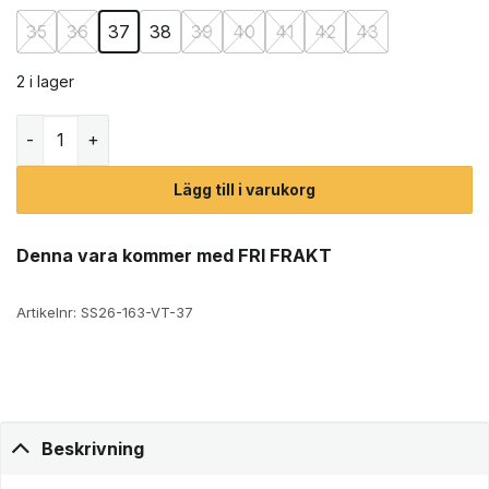
35
36
37
38
39
40
41
42
43
2 i lager
Ecco Gruuv Lite sneakers (dam) mängd
Lägg till i varukorg
Denna vara kommer med FRI FRAKT
Artikelnr:
SS26-163-VT-37
Beskrivning