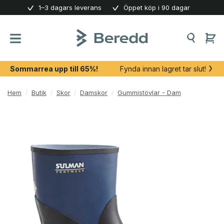
Skip
1–3 dagars leverans
Öppet köp i 90 dagar
to
content
Sommarrea upp till 65%!
Fynda innan lagret tar slut!
Hem
/
Butik
/
Skor
/
Damskor
/
Gummistövlar - Dam