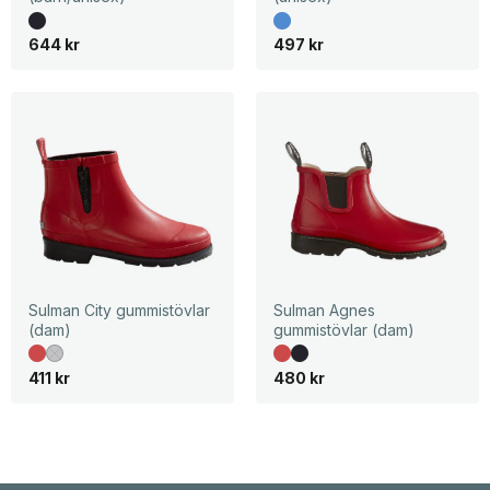
644
kr
497
kr
Sulman City gummistövlar
Sulman Agnes
(dam)
gummistövlar (dam)
411
kr
480
kr