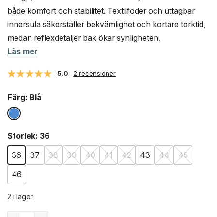
både komfort och stabilitet. Textilfoder och uttagbar
innersula säkerställer bekvämlighet och kortare torktid,
medan reflexdetaljer bak ökar synligheten.
Läs mer
5.0
2 recensioner
Färg
: Blå
Storlek
: 36
36
37
38
39
40
41
42
43
44
45
46
2 i lager
Sulman Sail Extra gummistövlar (unisex) mängd