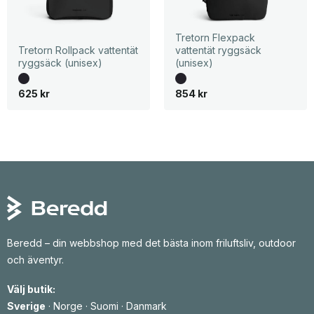
Tretorn Flexpack
Tretorn Rollpack vattentät
vattentät ryggsäck
ryggsäck (unisex)
(unisex)
625
kr
854
kr
Beredd – din webbshop med det bästa inom friluftsliv, outdoor
och äventyr.
Välj butik:
Sverige
·
Norge
·
Suomi
·
Danmark