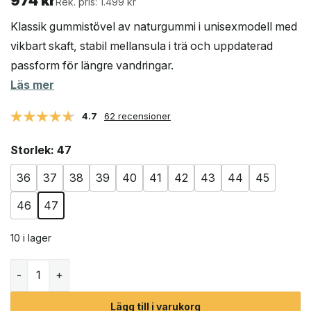
974
kr
Rek. pris: 1.499 kr
Klassik gummistövel av naturgummi i unisexmodell med
vikbart skaft, stabil mellansula i trä och uppdaterad
passform för längre vandringar.
Läs mer
4.7
62 recensioner
Storlek
: 47
36
37
38
39
40
41
42
43
44
45
46
47
10 i lager
Tretorn Sarek 72 klassiska vandringsstövlar (unisex) män
Lägg till i varukorg