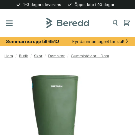
Skip
1–3 dagars leverans
Öppet köp i 90 dagar
to
content
Sommarrea upp till 65%!
Fynda innan lagret tar slut!
Hem
/
Butik
/
Skor
/
Damskor
/
Gummistövlar - Dam