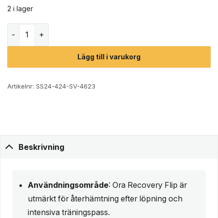
2 i lager
Hoka Ora Recovery Flip sandal (herr) mängd
Lägg till i varukorg
Artikelnr:
SS24-424-SV-4623
Beskrivning
Användningsområde
: Ora Recovery Flip är
utmärkt för återhämtning efter löpning och
intensiva träningspass.