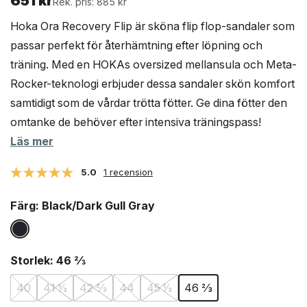
651
kr
Rek. pris: 885 kr
Hoka Ora Recovery Flip är sköna flip flop-sandaler som
passar perfekt för återhämtning efter löpning och
träning. Med en HOKAs oversized mellansula och Meta-
Rocker-teknologi erbjuder dessa sandaler skön komfort
samtidigt som de vårdar trötta fötter. Ge dina fötter den
omtanke de behöver efter intensiva träningspass!
Läs mer
5.0
1 recension
Färg
: Black/Dark Gull Gray
Storlek
: 46 ⅔
40
41 ⅓
42 ⅔
44
45 ⅓
46 ⅔