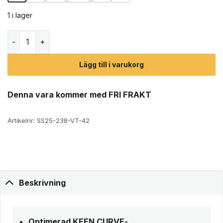
1 i lager
Keen 450 Dirt trekkingskor (herr) mängd
Lägg till i varukorg
Denna vara kommer med FRI FRAKT
Artikelnr:
SS25-238-VT-42
Beskrivning
Optimerad KEEN.CURVE-