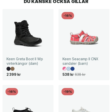
DU KANSKE OCKSÅ GILLAR
-16%
Keen Greta Boot II Wp
Keen Seacamp II CNX
vinterkängor (dam)
sandaler (barn)
D
D
2 399
kr
538
kr
638
kr
e
e
t
t
u
n
r
u
s
v
-16%
-19%
p
a
r
r
u
a
n
n
g
d