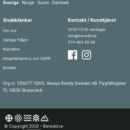
Sverige
·
Norge
·
Suomi
·
Danmark
a
9
a
6
r
3
r
3
:
:
1
k
1
k
Snabblänkar
Kontakt / Kundtjänst
r
r
0
.
1
.
6
9
12:00–13:30 vardagar
Om oss
3
0
info@beredd.se
Vanliga frågor
k
k
070-863 85 88
r
r
.
.
Köpvillkor
Integritetspolicy och GDPR
Kontakt
Org nr: 559277-5265, Always Ready Sweden AB. Flygfältsgatan
15, 12830 Skarpnäck
© Copyright 2026 – Beredd.se