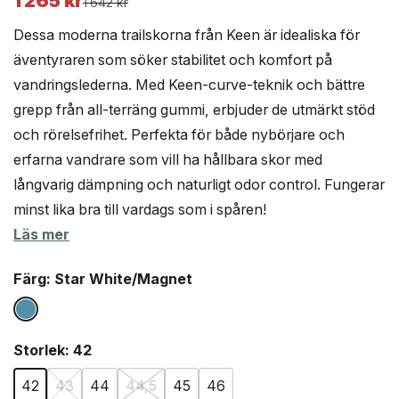
1 265
kr
Det
Det
1 642
kr
ursprungliga
nuvarande
Dessa moderna trailskorna från Keen är idealiska för
priset
priset
äventyraren som söker stabilitet och komfort på
var:
är:
vandringslederna. Med Keen-curve-teknik och bättre
1
1
642 kr.
265 kr.
grepp från all-terräng gummi, erbjuder de utmärkt stöd
och rörelsefrihet. Perfekta för både nybörjare och
erfarna vandrare som vill ha hållbara skor med
långvarig dämpning och naturligt odor control. Fungerar
minst lika bra till vardags som i spåren!
Läs mer
Färg
: Star White/Magnet
Storlek
: 42
42
43
44
44,5
45
46