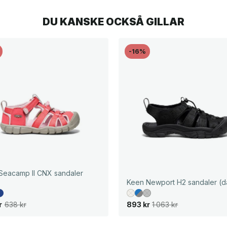
DU KANSKE OCKSÅ GILLAR
-16%
Seacamp II CNX sandaler
)
Keen Newport H2 sandaler (
D
D
r
638
kr
893
kr
1 063
kr
e
e
t
t
u
n