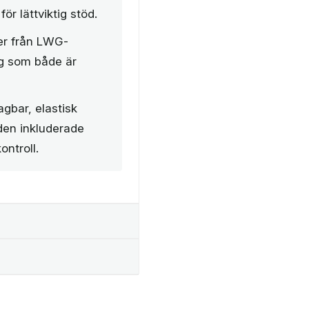
för lättviktig stöd.
er från LWG-
ng som både är
gbar, elastisk
den inkluderade
ontroll.