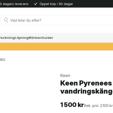
3 dagars leverans
Öppet köp i 90 dagar
Produktsökning
Packning
Löpning
Märken
Guider
Herr
Keen
Keen Pyrenees 
vandringskängo
1 500
kr
Rek. pris: 2.100 kr