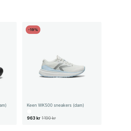
-19%
dam)
Keen WK500 sneakers (dam)
D
D
963
kr
1 190
kr
e
e
t
t
u
n