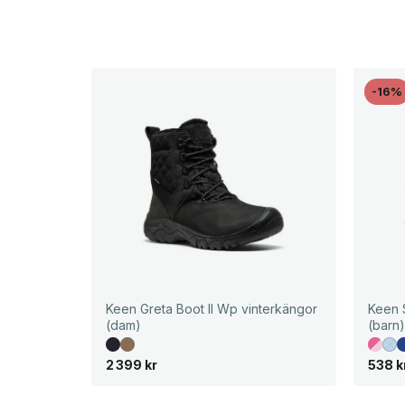
-16%
Keen Greta Boot II Wp vinterkängor
Keen 
(dam)
(barn
D
D
2 399
kr
538
k
e
e
t
t
u
n