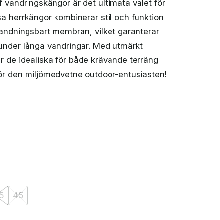
vandringskängor är det ultimata valet för
a herrkängor kombinerar stil och funktion
andningsbart membran, vilket garanterar
under långa vandringar. Med utmärkt
 de idealiska för både krävande terräng
 för den miljömedvetne outdoor-entusiasten!
5
45