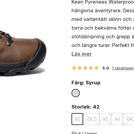
Keen Pyrenees Waterproof 
hängivna äventyrare. Dess
med vattentätt skinn och 
torra och bekväma fötter 
stötdämpning och grepp är
och längre turer. Perfekt
Läs mer
5.0
1 recension
Färg
: Syrup
Storlek
: 42
42
42,5
43
44
44,
Slut i lager