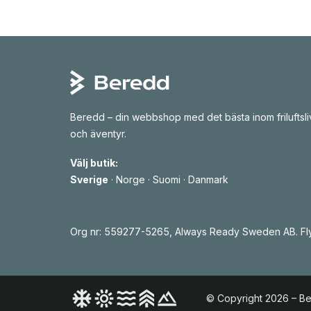
r
u
s
v
p
a
r
r
u
a
n
n
g
d
l
e
i
p
g
r
a
i
p
s
Beredd – din webbshop med det bästa inom friluftsli
r
e
i
t
och äventyr.
s
ä
e
r
t
:
Välj butik:
v
5
Sverige
·
Norge
·
Suomi
·
Danmark
a
3
r
8
:
6
k
3
r
8
.
Org nr: 559277-5265, Always Ready Sweden AB. Fly
k
r
.
© Copyright 2026 – B