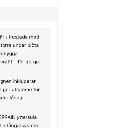
är utrustade med
torra under blöta
förebygga
entät – för att ge
gnen inkluderar
m ger utrymme för
under långa
RRAIN yttersula
 hälfångarsystem