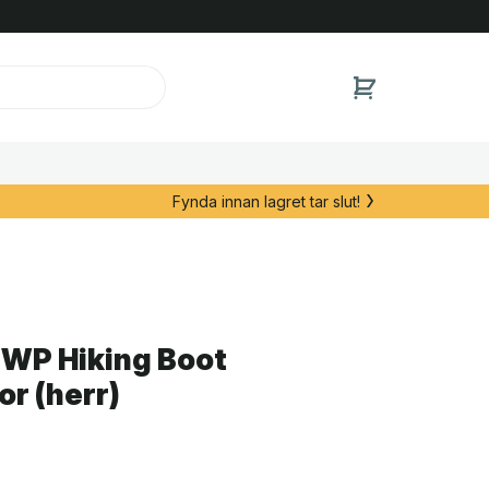
Fynda innan lagret tar slut!
WP Hiking Boot
r (herr)