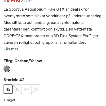
1 914
kr
Det
Det
2 279
kr
ursprungliga
nuvarande
La Sportiva Aequilibrium Hike GTX är idealisk för
priset
priset
äventyraren som älskar vandringar på varierat underlag.
var:
är:
Med sitt lätta och andningsbara syntetmaterial
2
1
279 kr.
914 kr.
garanterar den komfort och skydd. Den vattentäta
GORE-TEX-membranet och 3D Flex System Evo™ ger
suverän rörlighet och grepp i alla förhållanden.
Läs mer
Färg
: Carbon/Yellow
Storlek
: 42
42
43
44
45
1 i lager