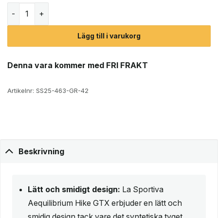
La Sportiva Aequilibrium Hike GTX vandringskängor (herr
Lägg till i varukorg
Denna vara kommer med FRI FRAKT
Artikelnr:
SS25-463-GR-42
Beskrivning
Lätt och smidigt design:
La Sportiva
Aequilibrium Hike GTX erbjuder en lätt och
smidig design tack vare det syntetiska tyget