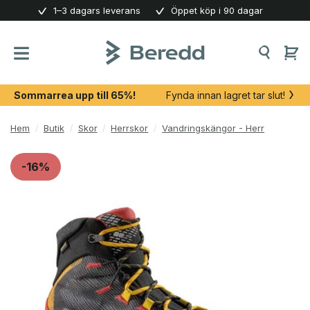
Skip
1–3 dagars leverans
Öppet köp i 90 dagar
to
content
Sommarrea upp till 65%!
Fynda innan lagret tar slut!
Hem
/
Butik
/
Skor
/
Herrskor
/
Vandringskängor - Herr
-16%