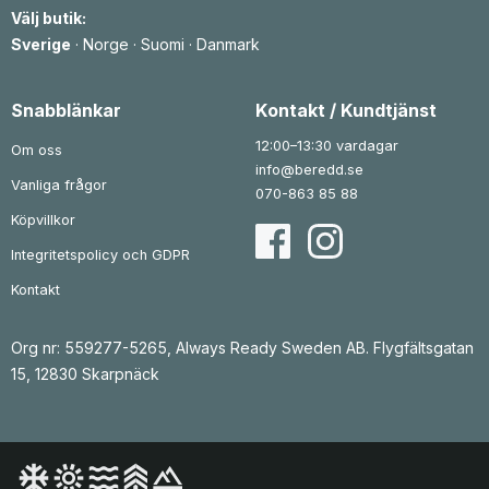
e
r
e
r
Välj butik:
t
:
t
:
v
2
v
2
Sverige
·
Norge
·
Suomi
·
Danmark
a
6
a
1
r
3
r
6
:
:
3
k
3
k
Snabblänkar
Kontakt / Kundtjänst
7
r
2
r
9
.
9
.
12:00–13:30 vardagar
Om oss
k
k
info@beredd.se
r
r
Vanliga frågor
.
.
070-863 85 88
Köpvillkor
Integritetspolicy och GDPR
Kontakt
Org nr: 559277-5265, Always Ready Sweden AB. Flygfältsgatan
15, 12830 Skarpnäck