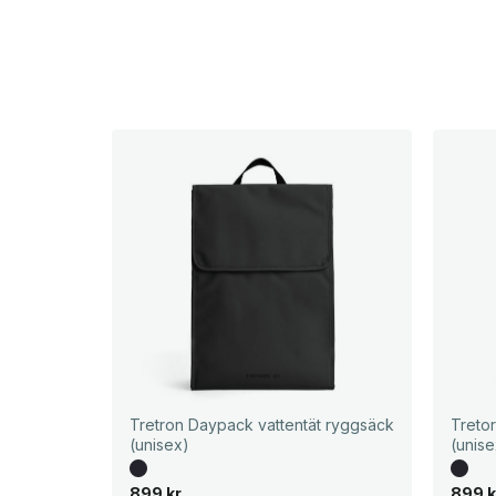
Tretron Daypack vattentät ryggsäck
Treto
(unisex)
(unise
899
kr
899
k