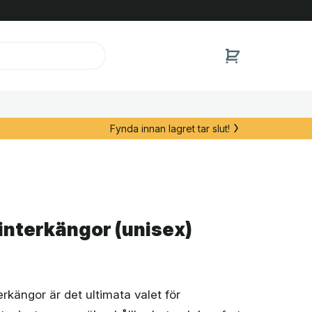
Fynda innan lagret tar slut!
interkängor (unisex)
erkängor är det ultimata valet för