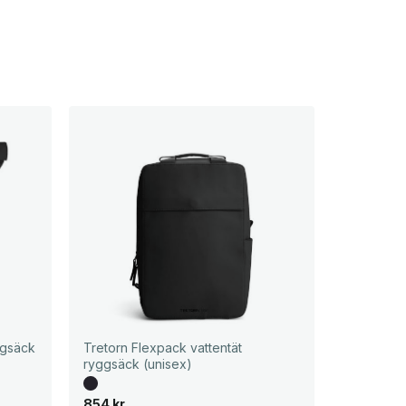
ggsäck
Tretorn Flexpack vattentät
ryggsäck (unisex)
854
kr