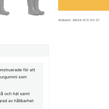
Artikelnr:
AW24-672-SV-37
onstruerade för att
naturgummi som
tå och häl samt
grad av hållbarhet