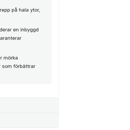
epp på hala ytor,
derar en inbyggd
garanterar
er mörka
r som förbättrar