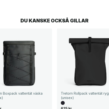
DU KANSKE OCKSÅ GILLAR
rn Boxpack vattentät väska
Tretorn Rollpack vattentät ry
x)
(unisex)
r
625
kr