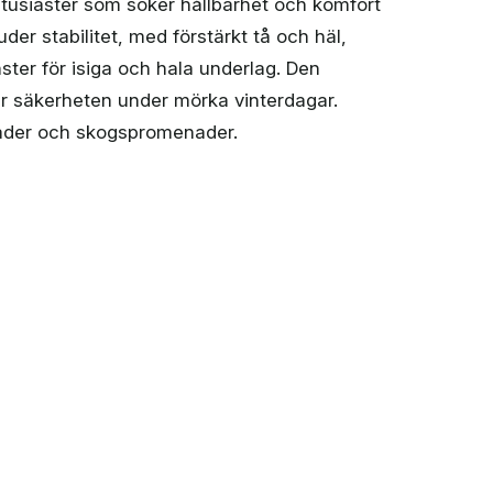
entusiaster som söker hållbarhet och komfort
juder stabilitet, med förstärkt tå och häl,
ster för isiga och hala underlag. Den
ar säkerheten under mörka vinterdagar.
nader och skogspromenader.
 (unisex) mängd