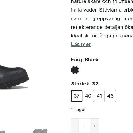
naturälskare och frilufts
var:
är:
740 kr.
591 kr.
i alla väder. Stövlarna erb
samt ett greppvänligt mön
reflekterande detaljen ök
Idealisk för långa prome
Läs mer
Färg
: Black
Storlek
: 37
37
40
41
46
1 i lager
Håkull Winter vinterkängor