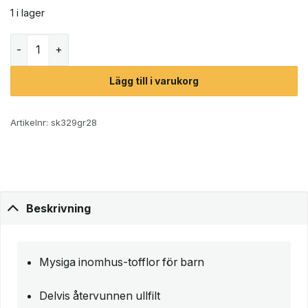
1 i lager
Kavat Mörby WB innomhus-tofflor (barn) mängd
Lägg till i varukorg
Artikelnr:
sk329gr28
Beskrivning
Mysiga inomhus-tofflor för barn
Delvis återvunnen ullfilt