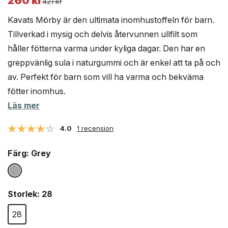
260
kr
Det
Det
421
kr
ursprungliga
nuvarande
Kavats Mörby är den ultimata inomhustoffeln för barn.
priset
priset
Tillverkad i mysig och delvis återvunnen ullfilt som
var:
är:
håller fötterna varma under kyliga dagar. Den har en
421 kr.
260 kr.
greppvänlig sula i naturgummi och är enkel att ta på och
av. Perfekt för barn som vill ha varma och bekväma
fötter inomhus.
Läs mer
4.0
1 recension
Färg
: Grey
Storlek
: 28
28