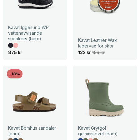
Kavat Iggesund WP
vattenavvisande
sneakers (barn)
Kavat Leather Wax
lädervax för skor
D
D
875
kr
122
kr
159
kr
e
e
t
t
u
n
r
u
s
v
-18%
p
a
r
r
u
a
n
n
g
d
l
e
i
p
g
r
a
i
p
s
r
e
i
t
Kavat Bomhus sandaler
Kavat Grytgöl
s
ä
(barn)
gummistövel (barn)
e
r
t
: