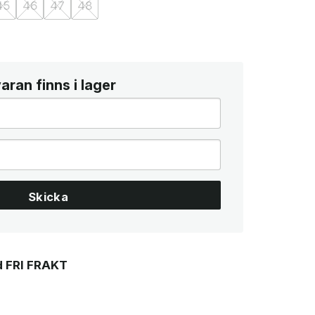
45
46
47
48
ran finns i lager
Skicka
 FRI FRAKT