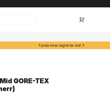
Fynda innan lagret tar slut!
3 Mid GORE-TEX
herr)