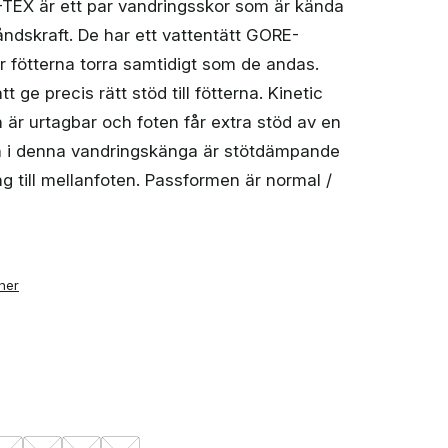
TEX är ett par vandringsskor som är kända
åndskraft. De har ett vattentätt GORE-
fötterna torra samtidigt som de andas.
t ge precis rätt stöd till fötterna. Kinetic
är urtagbar och foten får extra stöd av en
n i denna vandringskänga är stötdämpande
g till mellanfoten. Passformen är normal /
ner