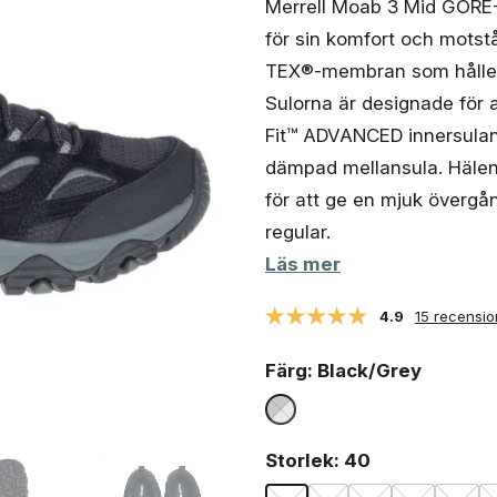
Merrell Moab 3 Mid GORE-
för sin komfort och motst
TEX®-membran som håller 
Sulorna är designade för at
Fit™ ADVANCED innersulan 
dämpad mellansula. Häle
för att ge en mjuk övergån
regular.
Läs mer
4.9
15 recensio
Färg
: Black/Grey
Storlek
: 40