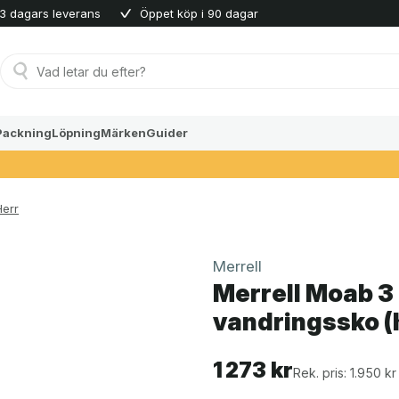
3 dagars leverans
Öppet köp i 90 dagar
Produktsökning
Packning
Löpning
Märken
Guider
Herr
Merrell
Merrell Moab 
vandringssko (
1 273
kr
Rek. pris: 1.950 kr