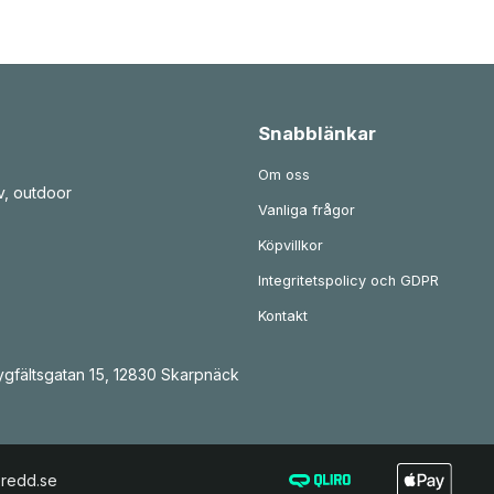
s
i
n
t
e
r
v
a
l
Snabblänkar
l
:
9
Om oss
3
v, outdoor
5
Vanliga frågor
k
Köpvillkor
r
t
i
Integritetspolicy och GDPR
l
l
Kontakt
1
2
1
gfältsgatan 15, 12830 Skarpnäck
4
k
r
eredd.se