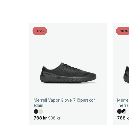
-16%
-16%
Merrell Vapor Glove 7 löparskor
Merre
(dam)
(herr)
D
D
D
D
788
kr
938
kr
788
k
e
e
e
e
t
t
t
t