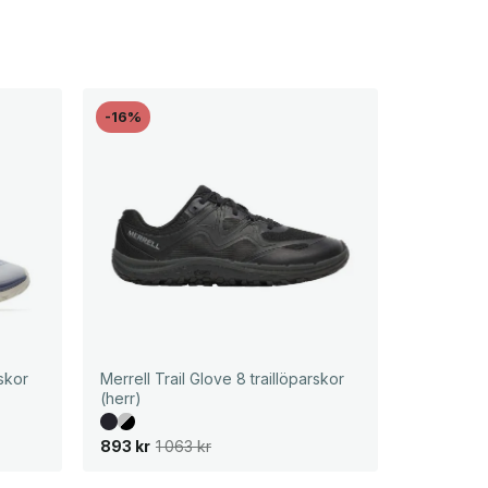
-16%
rskor
Merrell Trail Glove 8 traillöparskor
(herr)
D
D
893
kr
1 063
kr
e
e
t
t