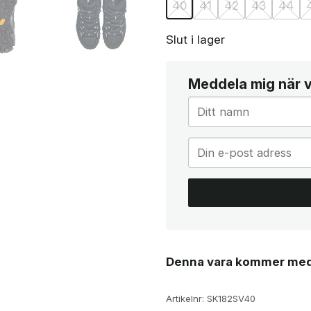
40
41
42
43
44
Slut i lager
Meddela mig när va
Denna vara kommer med
Artikelnr:
SK182SV40