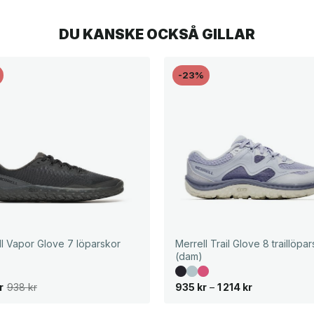
DU KANSKE OCKSÅ GILLAR
-23%
ll Vapor Glove 7 löparskor
Merrell Trail Glove 8 traillöpa
(dam)
P
r
938
kr
935
kr
–
1 214
kr
r
i