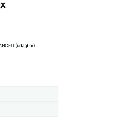
EX
VANCED (urtagbar)