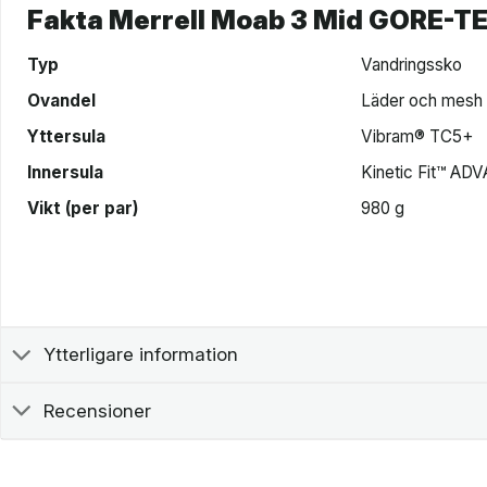
Fakta Merrell Moab 3 Mid GORE-T
Typ
Vandringssko
Ovandel
Läder och mesh
Yttersula
Vibram® TC5+
Innersula
Kinetic Fit™ AD
Vikt (per par)
980 g
Ytterligare information
Recensioner