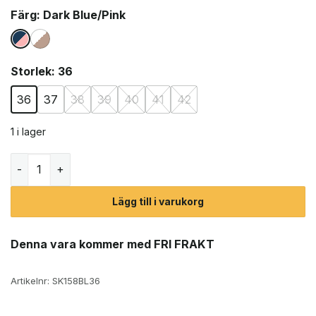
Färg
: Dark Blue/Pink
Storlek
: 36
36
37
38
39
40
41
42
1 i lager
Scholl Sprinter Score sportsko (dam) mängd
Lägg till i varukorg
Denna vara kommer med FRI FRAKT
Artikelnr:
SK158BL36