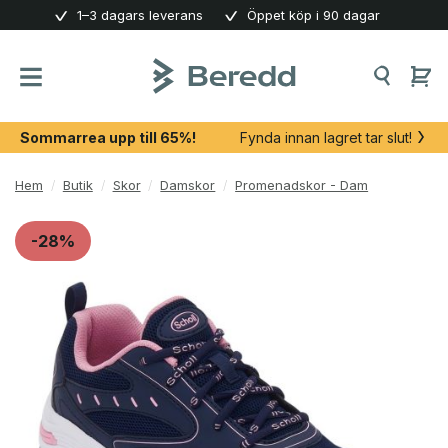
Skip
1–3 dagars leverans
Öppet köp i 90 dagar
to
content
Sommarrea upp till 65%!
Fynda innan lagret tar slut!
Hem
/
Butik
/
Skor
/
Damskor
/
Promenadskor - Dam
-28%