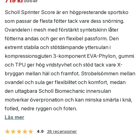
719
kr
Det
Det
995
kr
ursprungliga
nuvarande
Scholl Sprinter Score är en högpresterande sportsko
priset
priset
som passar de flesta fötter tack vare dess snörning.
var:
är:
Ovandelen i mesh med förstärkt syntetskinn låter
995 kr.
719 kr.
fötterna andas och ger en flexibel passform. Den
extremt stabila och stötdämpande yttersulan i
kompressionsgjuten 3-komponent EVA-Phylon, gummi
och TPU ger hög vridstyvhet och stöd tack vare X-
bryggan mellan häl och framfot. Strobelsömmen mellan
ovandel och sula ger flexibilitet och komfort, medan
den uttagbara Scholl Biomechanic innersulan
motverkar överpronation och kan minska smärta i knä,
fotled, nedre ryggen och foten.
Läs mer
4.9
36 recensioner