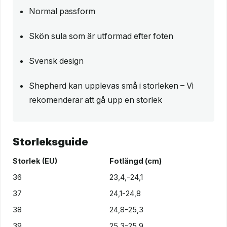
Normal passform
Skön sula som är utformad efter foten
Svensk design
Shepherd kan upplevas små i storleken – Vi
rekomenderar att gå upp en storlek
Storleksguide
Storlek (EU)
Fotlängd (cm)
36
23,4,-24,1
37
24,1-24,8
38
24,8-25,3
39
25,3-25,9