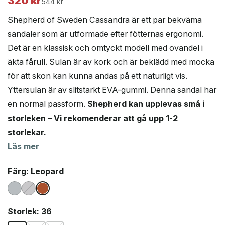
320
kr
Det
Det
544
kr
ursprungliga
nuvarande
Shepherd of Sweden Cassandra är ett par bekväma
priset
priset
sandaler som är utformade efter fötternas ergonomi.
var:
är:
Det är en klassisk och omtyckt modell med ovandel i
544 kr.
320 kr.
äkta fårull. Sulan är av kork och är beklädd med mocka
för att skon kan kunna andas på ett naturligt vis.
Yttersulan är av slitstarkt EVA-gummi. Denna sandal har
en normal passform.
Shepherd kan upplevas små i
storleken – Vi rekomenderar att gå upp 1-2
storlekar.
Läs mer
Färg
: Leopard
Storlek
: 36