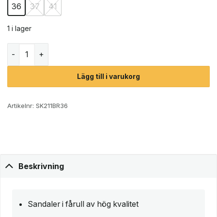
36
37
41
1 i lager
Shepherd Cassandra sandal (dam) mängd
Lägg till i varukorg
Artikelnr:
SK211BR36
Beskrivning
Sandaler i fårull av hög kvalitet