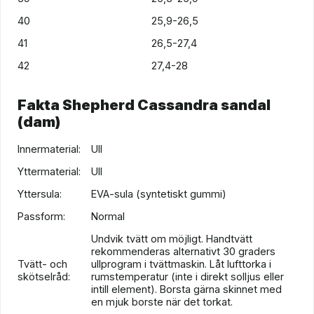
40
25,9-26,5
41
26,5-27,4
42
27,4-28
Fakta Shepherd Cassandra sandal
(dam)
Innermaterial:
Ull
Yttermaterial:
Ull
Yttersula:
EVA-sula (syntetiskt gummi)
Passform:
Normal
Undvik tvätt om möjligt. Handtvätt
rekommenderas alternativt 30 graders
Tvätt- och
ullprogram i tvättmaskin. Låt lufttorka i
skötselråd:
rumstemperatur (inte i direkt solljus eller
intill element). Borsta gärna skinnet med
en mjuk borste när det torkat.