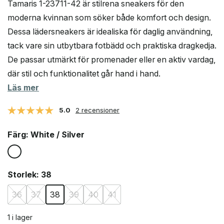
Tamaris 1-23711-42 är stilrena sneakers för den
priset
priset
moderna kvinnan som söker både komfort och design.
var:
är:
Dessa lädersneakers är idealiska för daglig användning,
1
749 kr.
400 kr.
tack vare sin utbytbara fotbädd och praktiska dragkedja.
De passar utmärkt för promenader eller en aktiv vardag,
där stil och funktionalitet går hand i hand.
Läs mer
5.0
2 recensioner
Färg
: White / Silver
Storlek
: 38
36
37
38
39
40
41
1 i lager