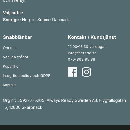
och äventyr.
i
t
i
t
s
ä
s
ä
e
r
e
r
Välj butik:
t
:
t
:
v
5
v
4
Sverige
·
Norge
·
Suomi
·
Danmark
a
3
a
5
r
3
r
2
:
:
9
k
6
k
Snabblänkar
Kontakt / Kundtjänst
9
r
9
r
9
.
7
.
12:00–13:30 vardagar
Om oss
k
k
info@beredd.se
r
r
Vanliga frågor
.
.
070-863 85 88
Köpvillkor
Integritetspolicy och GDPR
Kontakt
Org nr: 559277-5265, Always Ready Sweden AB. Flygfältsgatan
15, 12830 Skarpnäck