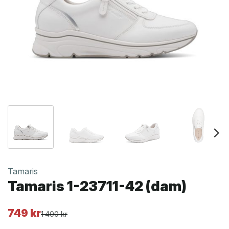
Tamaris
Tamaris 1-23711-42 (dam)
749
kr
Det
Det
1 400
kr
ursprungliga
nuvarande