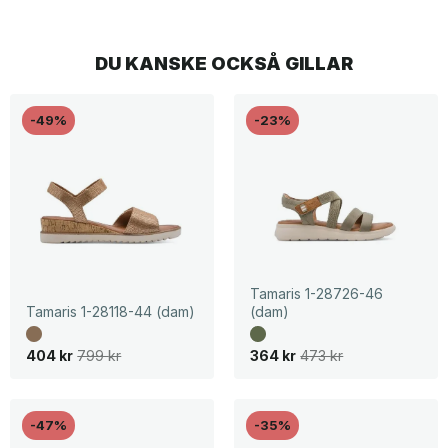
DU KANSKE OCKSÅ GILLAR
-49%
-23%
Tamaris 1-28726-46
Tamaris 1-28118-44 (dam)
(dam)
D
D
D
D
404
kr
799
kr
364
kr
473
kr
e
e
e
e
t
t
t
t
u
n
u
n
r
u
r
u
s
v
s
v
-47%
-35%
p
a
p
a