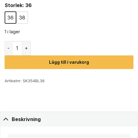
Storlek
: 36
36
38
1 i lager
Scholl Sprinter Ultra treckingskor (unisex) mängd
Lägg till i varukorg
Artikelnr:
SK354BL36
Beskrivning