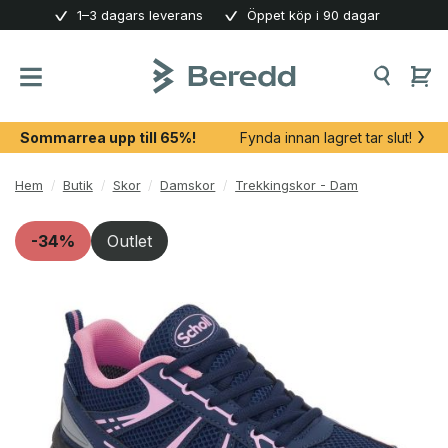
Skip
1–3 dagars leverans
Öppet köp i 90 dagar
to
content
Sommarrea upp till 65%!
Fynda innan lagret tar slut!
Hem
/
Butik
/
Skor
/
Damskor
/
Trekkingskor - Dam
-34%
Outlet