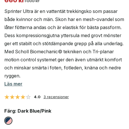
660
kr
Det
Det
1 000
kr
ursprungliga
nuvarande
Sprinter Ultra är en vattentät trekkingsko som passar
priset
priset
både kvinnor och män. Skon har en mesh-ovandel som
var:
är:
låter fötterna andas och är elastisk för bästa passform.
1
660 kr.
000 kr.
Dess kompressionsgjutna yttersula med grovt mönster
ger ett stabilt och stötdämpande grepp på alla underlag.
Med Scholl Biomechanic© tekniken och Tri-planar
motion control systemet ger den även utmärkt komfort
och minskar smärta i foten, fotleden, knäna och nedre
ryggen.
Läs mer
4.0
3 recensioner
Färg
: Dark Blue/Pink