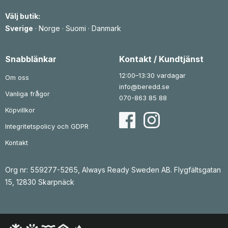
Välj butik:
Sverige
·
Norge
·
Suomi
·
Danmark
Snabblänkar
Kontakt / Kundtjänst
12:00–13:30 vardagar
Om oss
info@beredd.se
Vanliga frågor
070-863 85 88
Köpvillkor
Integritetspolicy och GDPR
Kontakt
Org nr: 559277-5265, Always Ready Sweden AB. Flygfältsgatan
15, 12830 Skarpnäck