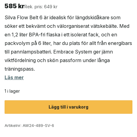
585
kr
Rek. pris: 649 kr
Silva Flow Belt 6 är idealisk för längdskidåkare som
söker ett bekvämt och välorganiserat vätskebälte. Med
en 1,2 liter BPA-fri flaska i ett isolerat fack, och en
packvolym på 6 liter, har du plats för allt från energibars
till pannlampsbatteri. Embrace System ger jämn
viktfördelning och skön passform under långa
träningspass.
Läs mer
1 i lager
Lägg till i varukorg
Artikelnr:
AW24-489-SV-6