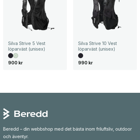
Silva Strive 5 Vest
Silva Strive 10 Vest
löparväst (unisex)
löparväst (unisex)
900
kr
990
kr
Beredd – din webbshop med det bästa inom friluftsliv, outdoor
och äventyr.