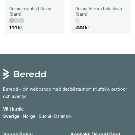
r
e
r
e
i
t
i
t
Reima regnhatt Rainy
Reima Aurora balaclava
s
ä
s
ä
(barn)
(barn)
e
r
e
r
t
:
t
:
v
1
v
1
144
kr
288
kr
a
3
a
5
r
6
r
9
:
:
2
k
1
k
4
r
9
r
5
.
0
.
k
k
r
r
.
.
Beredd – din webbshop med det bästa inom friluftsliv, outdoor
och äventyr.
Välj butik:
Sverige
·
Norge
·
Suomi
·
Danmark
Snabblänkar
Kontakt / Kundtjänst