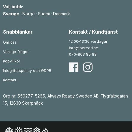
s
ä
e
r
Välj butik:
t
:
v
6
Sverige
·
Norge
·
Suomi
·
Danmark
a
0
r
7
:
1
k
Snabblänkar
Kontakt / Kundtjänst
r
5
.
12:00–13:30 vardagar
8
Om oss
1
info@beredd.se
Vanliga frågor
k
070-863 85 88
r
Köpvillkor
.
Integritetspolicy och GDPR
Kontakt
Org nr: 559277-5265, Always Ready Sweden AB. Flygfältsgatan
15, 12830 Skarpnäck