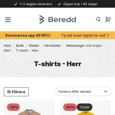
Skip
1–3 dagars leverans
Öppet köp i 90 dagar
to
content
Sommarrea upp till 65%!
Fynda innan lagret tar slut!
Hem
/
Butik
/
Kläder
/
Herrkläder
/
Mellanlager och tröjor -
Herr
/
T-shirts - Herr
T-shirts - Herr
Filtrera
-16%
-62%
Outlet