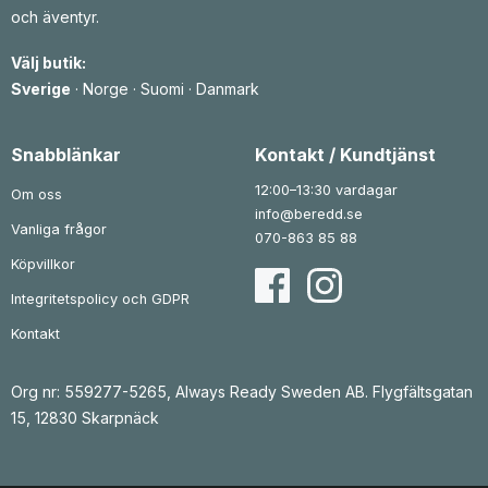
och äventyr.
Välj butik:
Sverige
·
Norge
·
Suomi
·
Danmark
Snabblänkar
Kontakt / Kundtjänst
12:00–13:30 vardagar
Om oss
info@beredd.se
Vanliga frågor
070-863 85 88
Köpvillkor
Integritetspolicy och GDPR
Kontakt
Org nr: 559277-5265, Always Ready Sweden AB. Flygfältsgatan
15, 12830 Skarpnäck