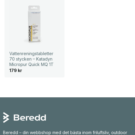
Vattenreningstabletter
70 stycken – Katadyn
Micropur Quick MQ 1T
179
kr
Beredd – din webbshop med det bästa inom friluftsliv, outdoor