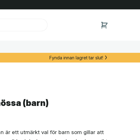
Fynda innan lagret tar slut!
össa (barn)
 är ett utmärkt val för barn som gillar att