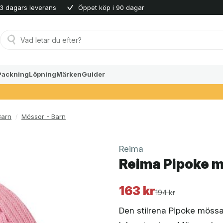
3 dagars leverans
Öppet köp i 90 dagar
Produktsökning
Packning
Löpning
Märken
Guider
Barn
/
Mössor - Barn
Reima
Reima Pipoke m
163
kr
Det
Det
194
kr
ursprungliga
nuvarande
Den stilrena Pipoke mössan
priset
priset