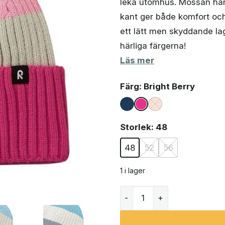
leka utomhus. Mössan har
var:
är:
194 kr.
163 kr.
kant ger både komfort och 
ett lätt men skyddande la
härliga färgerna!
Läs mer
Färg
: Bright Berry
Storlek
: 48
48
52
56
1 i lager
Reima Pipoke mössa (barn