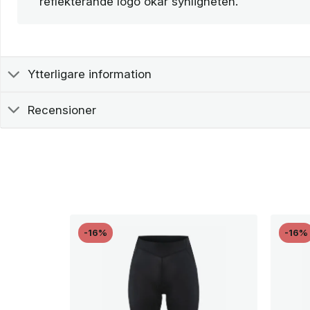
reflekterande logo ökar synligheten.
Ytterligare information
Recensioner
-16%
-16%