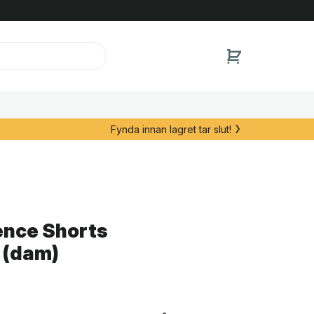
Fynda innan lagret tar slut!
ence Shorts
 (dam)