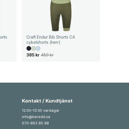
orts
Craft Endur Bib Shorts C4
cykelshorts (herr)
D
D
385
kr
489
kr
e
e
t
t
u
n
r
u
s
v
p
a
r
r
u
a
n
n
g
d
l
e
Kontakt / Kundtjänst
i
p
g
r
12:00–13:30 vardagar
a
i
p
s
info@beredd.se
r
e
i
t
070-863 85 88
s
ä