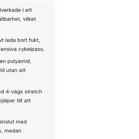
lverkade i ett
lbarhet, vilket
t leda bort fukt,
tensiva cykelpass.
nen polyamid,
ld utan att
d 4-vägs stretch
älper till att
benslut med
ts, medan