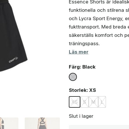
Essence Shorts är idealisk
funktionella och stilrena 
och Lycra Sport Energy, e
fukttransport. Med breda e
säkerställs komfort och p
träningspass.
Läs mer
Färg
: Black
Storlek
: XS
XS
S
M
L
Slut i lager