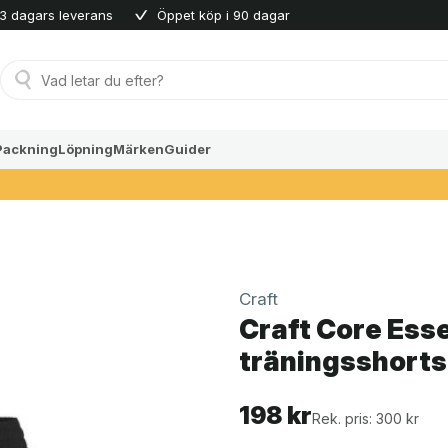
3 dagars leverans
Öppet köp i 90 dagar
Produktsökning
Packning
Löpning
Märken
Guider
Craft
Craft Core Ess
träningsshorts
198
kr
Rek. pris: 300 kr