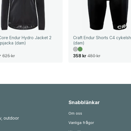
 Core Endur Hydro Jacket 2
Craft Endur Shorts C4 cykelsh
ngsjacka (dam)
(dam)
D
D
r
625
kr
358
kr
480
kr
e
e
t
t
u
n
r
u
s
v
p
a
r
r
u
a
n
n
g
d
l
e
Snabblänkar
i
p
g
r
a
i
Om oss
p
s
v, outdoor
r
e
Vanliga frågor
i
t
s
ä