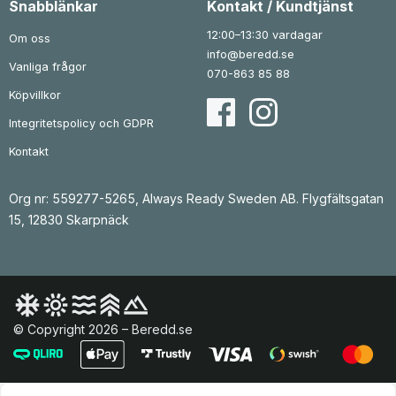
Snabblänkar
Kontakt / Kundtjänst
3
.
3
.
9
9
12:00–13:30 vardagar
Om oss
k
k
info@beredd.se
r
r
Vanliga frågor
.
.
070-863 85 88
Köpvillkor
Integritetspolicy och GDPR
Kontakt
Org nr: 559277-5265, Always Ready Sweden AB. Flygfältsgatan
15, 12830 Skarpnäck
© Copyright 2026 – Beredd.se