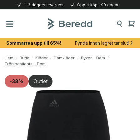
Skip
1–3 dagars leverans
Öppet köp i 90 dagar
to
content
Sommarrea upp till 65%!
Fynda innan lagret tar slut!
Hem
/
Butik
/
Kläder
/
Damkläder
/
Byxor - Dam
/
Träningstights - Dam
-38%
Outlet