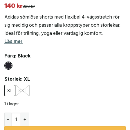
140
kr
Det
Det
226
kr
ursprungliga
nuvarande
Adidas sömlösa shorts med flexibel 4-vägsstretch rör
priset
priset
sig med dig och passar alla kroppstyper och storlekar.
var:
är:
Ideal för träning, yoga eller vardaglig komfort.
226 kr.
140 kr.
Läs mer
Färg
: Black
Storlek
: XL
XL
XXL
1 i lager
Adidas Short seamless cykelshorts (dam) mängd