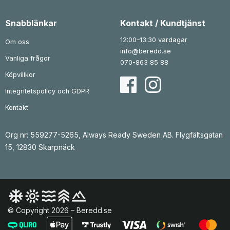
r
r
:
k
:
k
1
r
1
r
Snabblänkar
Kontakt / Kundtjänst
3
.
3
.
9
9
12:00–13:30 vardagar
Om oss
k
k
info@beredd.se
r
r
Vanliga frågor
.
.
070-863 85 88
Köpvillkor
Integritetspolicy och GDPR
Kontakt
Org nr: 559277-5265, Always Ready Sweden AB. Flygfältsgatan
15, 12830 Skarpnäck
© Copyright 2026 – Beredd.se