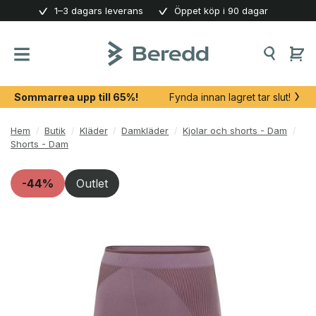
Skip
1–3 dagars leverans
Öppet köp i 90 dagar
to
content
Sommarrea upp till 65%!
Fynda innan lagret tar slut!
Hem
/
Butik
/
Kläder
/
Damkläder
/
Kjolar och shorts - Dam
/
Shorts - Dam
-44%
Outlet