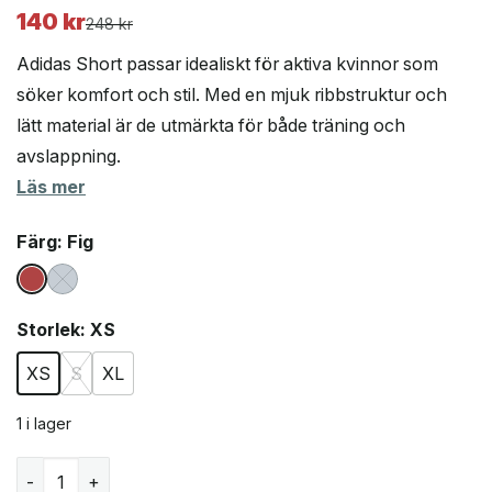
140
kr
Det
Det
248
kr
ursprungliga
nuvarande
Adidas Short passar idealiskt för aktiva kvinnor som
priset
priset
söker komfort och stil. Med en mjuk ribbstruktur och
var:
är:
lätt material är de utmärkta för både träning och
248 kr.
140 kr.
avslappning.
Läs mer
Färg
: Fig
Storlek
: XS
XS
S
XL
1 i lager
Adidas Short träningsshorts (dam) mängd