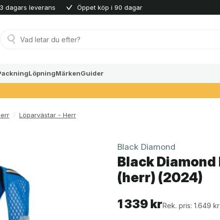
3 dagars leverans
Öppet köp i 90 dagar
Produktsökning
Packning
Löpning
Märken
Guider
err
/
Löparvästar - Herr
Black Diamond
Black Diamond 
(herr) (2024)
1 339
kr
Rek. pris: 1.649 kr