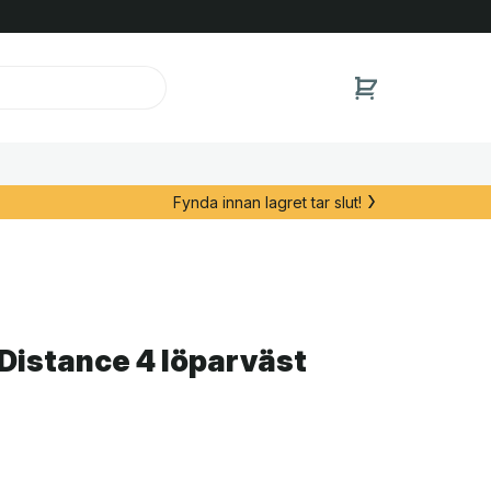
Fynda innan lagret tar slut!
Distance 4 löparväst