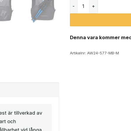
Black Diamond Distance 4 l
Denna vara kommer med
Artikelnr:
AW24-577-MB-M
t är tillverkad av
bart och
llbarhet vid långa