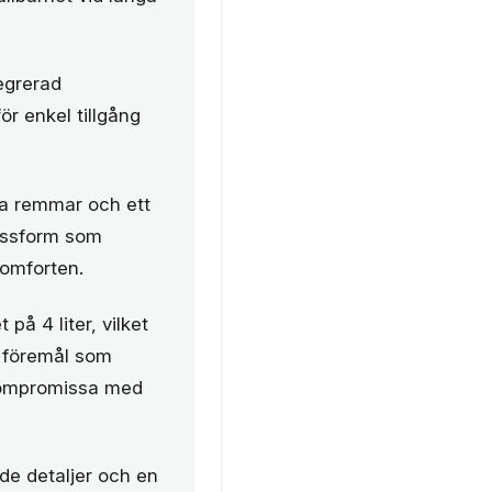
egrerad
för enkel tillgång
ra remmar och ett
assform som
komforten.
på 4 liter, vilket
ga föremål som
 kompromissa med
de detaljer och en