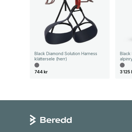
Black Diamond Solution Harness
Black
klättersele (herr)
alpin
744
kr
3 125