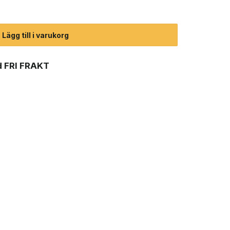
öparväst (herr) (2024) mängd
Lägg till i varukorg
 FRI FRAKT