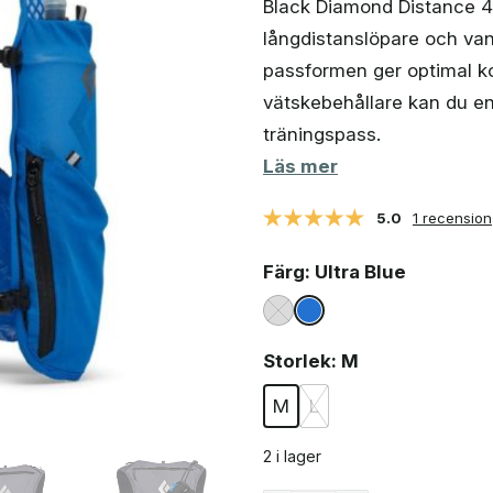
Black Diamond Distance 4 
långdistanslöpare och va
passformen ger optimal ko
vätskebehållare kan du en
träningspass.
Läs mer
5.0
1 recension
Färg
: Ultra Blue
Storlek
: M
M
L
2 i lager