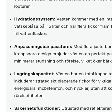
löpturer.
Hydrationssystem:
Västen kommer med en int
vätskeblåsa på 1.5 liter och har flera fickor fram 
till vattenflaskor.
Anpassningsbar passform:
Med flera justerba
kroppsnära design erbjuder västen en perfekt p
minimerar studsning och rörelse, vilket ökar bär
Lagringskapacitet:
Västen har en total kapacitet 
inkluderar strategiskt placerade fickor för vikti
energibars, mobiltelefon, och nycklar, utan att
rörelsefriheten.
Säkerhetsfunktioner:
Utrustad med reflekteran