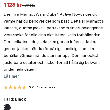
1 128
kr
Det
Det
4 004
kr
ursprungliga
nuvarande
Den nya Marmot WarmCube™ Active Novus ger dig
priset
priset
värme när du behöver det som bäst. Detta är Marmot's
var:
är:
lättaste, dunfria jacka – perfekt som en grundläggande
4
1
004 kr.
128 kr.
vinterjacka för alla dina aktiviteter i kalla förhållanden.
Den unika isoleringstekniken gör att luften cirkulerar
genom jackan när du rör på dig, samtidigt som den
behåller värmen när du stannar upp. Den har också
justerbara detaljer och fickor för att hålla dig bekväm
under hela dagen.
Läs mer
5.0
1 recension
Färg
: Black