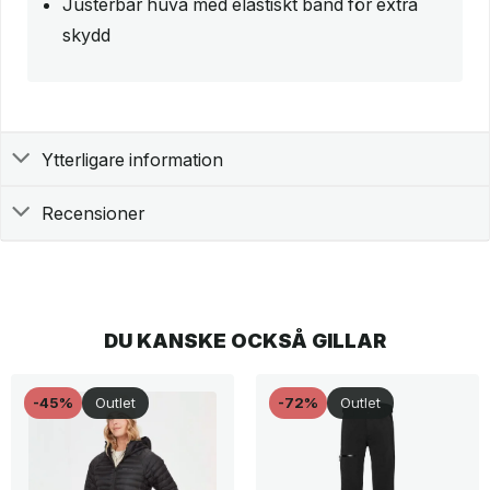
Justerbar huva med elastiskt band för extra
skydd
Ytterligare information
Recensioner
DU KANSKE OCKSÅ GILLAR
-45%
Outlet
-72%
Outlet