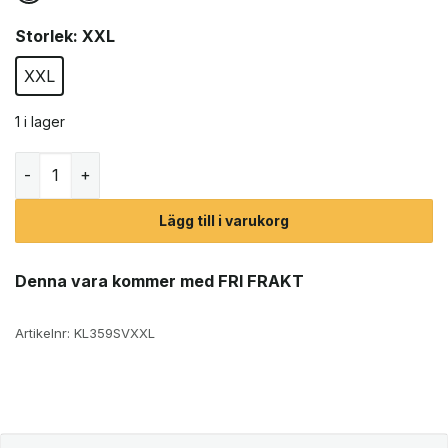
Storlek
: XXL
XXL
1 i lager
Marmot WarmCube Active Novus vinterjacka (herr) mäng
Lägg till i varukorg
Denna vara kommer med FRI FRAKT
Artikelnr:
KL359SVXXL