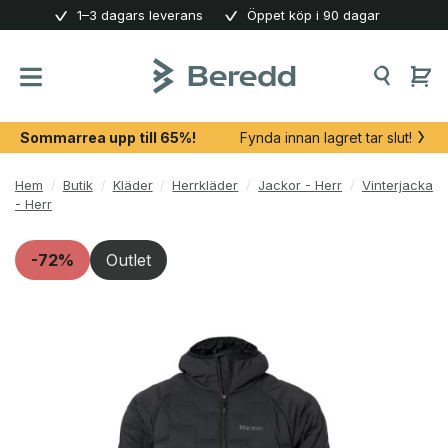
Skip
1–3 dagars leverans
Öppet köp i 90 dagar
to
content
Sommarrea upp till 65%!
Fynda innan lagret tar slut!
Hem
/
Butik
/
Kläder
/
Herrkläder
/
Jackor - Herr
/
Vinterjacka
- Herr
-72%
Outlet