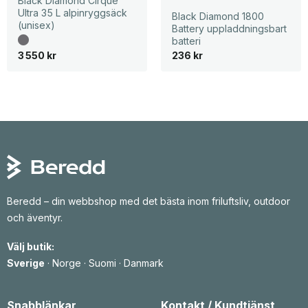
Black Diamond Cirque
Ultra 35 L alpinryggsäck
Black Diamond 1800
(unisex)
Battery uppladdningsbart
batteri
3 550
kr
236
kr
Beredd – din webbshop med det bästa inom friluftsliv, outdoor
och äventyr.
Välj butik:
Sverige
·
Norge
·
Suomi
·
Danmark
Snabblänkar
Kontakt / Kundtjänst