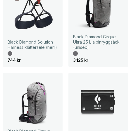
Black Diamond Cirque
Black Diamond Solution
Ultra 25 L alpinryggsäck
Harness klättersele (herr)
(unisex)
744
kr
3 125
kr