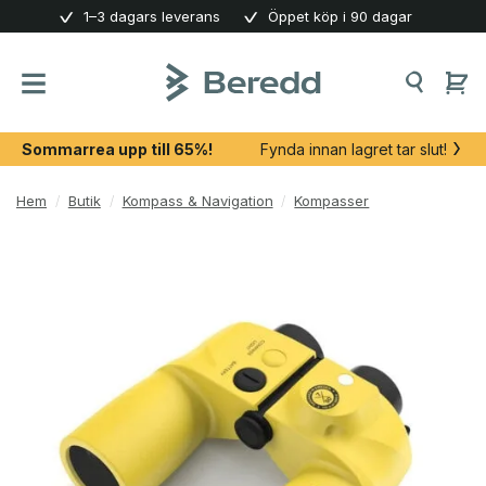
Skip
1–3 dagars leverans
Öppet köp i 90 dagar
to
content
Sommarrea upp till 65%!
Fynda innan lagret tar slut!
Hem
/
Butik
/
Kompass & Navigation
/
Kompasser