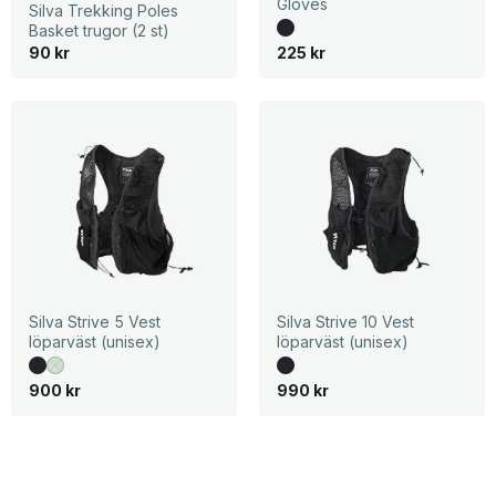
Gloves
Silva Trekking Poles
Basket trugor (2 st)
90
kr
225
kr
Silva Strive 5 Vest
Silva Strive 10 Vest
löparväst (unisex)
löparväst (unisex)
900
kr
990
kr