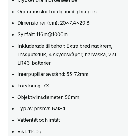
Mycket bra mörkerseende
Ögonmusslor för dig med glasögon
Dimensioner (cm): 20×7.4×20.8
Synfält: 116m@1000m
Inkluderade tillbehör: Extra bred nackrem,
linssputsduk, 4 skyddskåpor, bärväska, 2 st
LR43-batterier
Interpupillär avstånd: 55-72mm
Förstoring: 7X
Objektivlinsdiameter: 50mm
Typ av prisma: Bak-4
Vattentät och imtät
Vikt: 1160 g