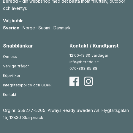
Beredd – din webbshop med det bästa inom friluftsliv, outdoor
och äventyr.
Välj butik:
Sverige
·
Norge
·
Suomi
·
Danmark
Snabblänkar
Kontakt / Kundtjänst
12:00–13:30 vardagar
Om oss
info@beredd.se
Vanliga frågor
070-863 85 88
Köpvillkor
Integritetspolicy och GDPR
Kontakt
Org nr: 559277-5265, Always Ready Sweden AB. Flygfältsgatan
15, 12830 Skarpnäck