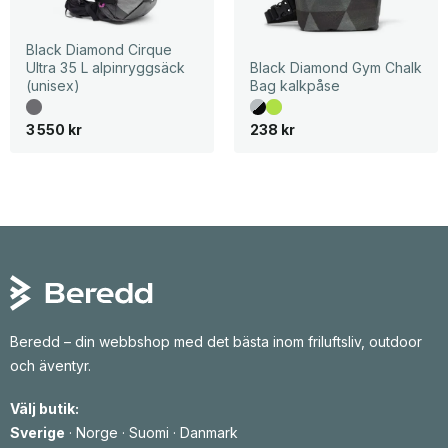
Black Diamond Cirque
Ultra 35 L alpinryggsäck
Black Diamond Gym Chalk
(unisex)
Bag kalkpåse
3 550
kr
238
kr
Beredd – din webbshop med det bästa inom friluftsliv, outdoor
och äventyr.
Välj butik:
Sverige
·
Norge
·
Suomi
·
Danmark