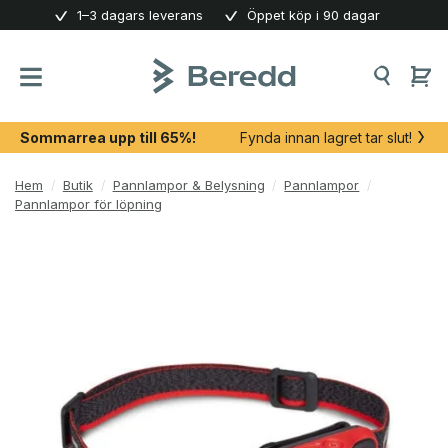
Skip
1–3 dagars leverans
Öppet köp i 90 dagar
to
content
Sommarrea upp till 65%!
Fynda innan lagret tar slut!
Hem
/
Butik
/
Pannlampor & Belysning
/
Pannlampor
/
Pannlampor för löpning