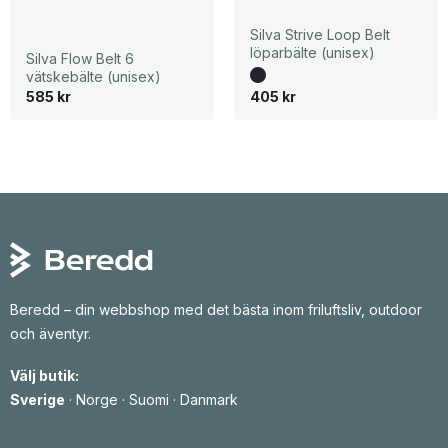
Silva Strive Loop Belt
löparbälte (unisex)
Silva Flow Belt 6
vätskebälte (unisex)
585
kr
405
kr
Beredd – din webbshop med det bästa inom friluftsliv, outdoor
och äventyr.
Välj butik:
Sverige
·
Norge
·
Suomi
·
Danmark