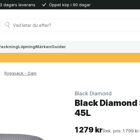
3 dagars leverans
Öppet köp i 90 dagar
Produktsökning
Packning
Löpning
Märken
Guider
/
Ryggsäck - Dam
Black Diamond
Black Diamond 
45L
1 279
kr
Rek. pris: 1.799 kr