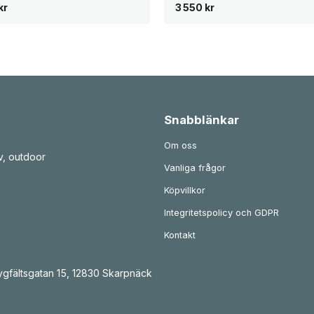
kr
3 550
kr
Snabblänkar
Om oss
v, outdoor
Vanliga frågor
Köpvillkor
Integritetspolicy och GDPR
Kontakt
gfältsgatan 15, 12830 Skarpnäck