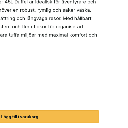
 45L Duffel är idealisk för äventyrare och
höver en robust, rymlig och säker väska.
klättring och långväga resor. Med hållbart
stem och flera fickor för organiserad
ara tuffa miljöer med maximal komfort och
r Duffelbag 45L mängd
Lägg till i varukorg