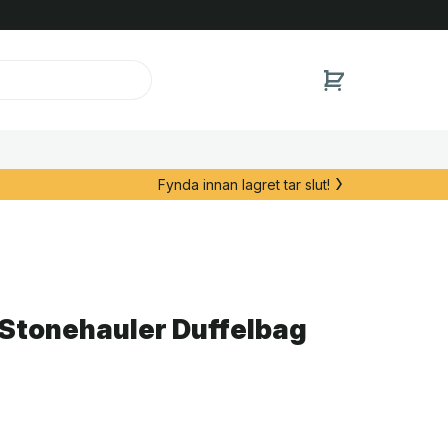
Fynda innan lagret tar slut!
Stonehauler Duffelbag