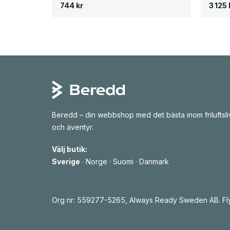
744
kr
3 125
Beredd – din webbshop med det bästa inom friluftsli
och äventyr.
Välj butik:
Sverige
·
Norge
·
Suomi
·
Danmark
Org nr: 559277-5265, Always Ready Sweden AB. Fly