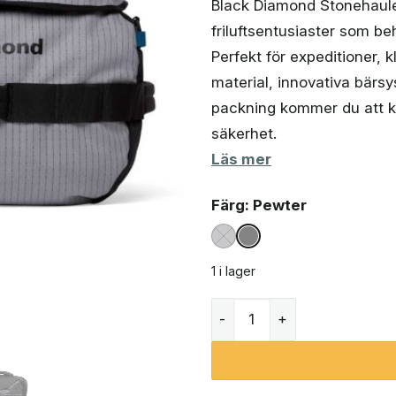
Black Diamond Stonehauler
friluftsentusiaster som be
Perfekt för expeditioner, 
material, innovativa bärsy
packning kommer du att k
säkerhet.
Läs mer
Färg
: Pewter
1 i lager
Black Diamond Stonehaule