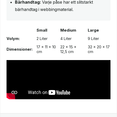
Bärhandtag:
Varje påse har ett slitstarkt
bärhandtag i webbingmaterial.
Small
Medium
Large
Volym:
2 Liter
4 Liter
9 Liter
17 x 11 x 10
22 x 15 x
32 x 20 x 17
Dimensioner:
cm
12,5 cm
cm