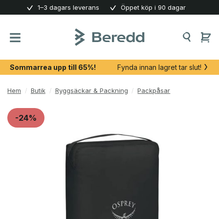
Skip
1–3 dagars leverans
Öppet köp i 90 dagar
to
content
Sommarrea upp till 65%!
Fynda innan lagret tar slut!
Hem
/
Butik
/
Ryggsäckar & Packning
/
Packpåsar
-24%