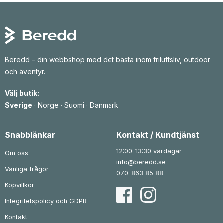
r
r
r
u
a
.
n
n
g
d
l
e
i
p
g
r
a
i
p
s
Beredd – din webbshop med det bästa inom friluftsliv, outdoor
r
e
och äventyr.
i
t
s
ä
e
r
Välj butik:
t
:
v
2
Sverige
·
Norge
·
Suomi
·
Danmark
a
8
r
7
:
3
k
Snabblänkar
Kontakt / Kundtjänst
5
r
1
.
12:00–13:30 vardagar
Om oss
k
info@beredd.se
r
Vanliga frågor
.
070-863 85 88
Köpvillkor
Integritetspolicy och GDPR
Kontakt