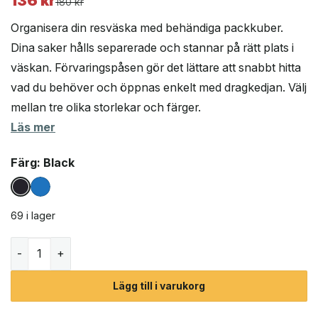
136
kr
Det
Det
180
kr
ursprungliga
nuvarande
Organisera din resväska med behändiga packkuber.
priset
priset
Dina saker hålls separerade och stannar på rätt plats i
var:
är:
väskan. Förvaringspåsen gör det lättare att snabbt hitta
180 kr.
136 kr.
vad du behöver och öppnas enkelt med dragkedjan. Välj
mellan tre olika storlekar och färger.
Läs mer
Färg
: Black
69 i lager
Osprey Ultralight Packing Cube packkub - Large mängd
Lägg till i varukorg