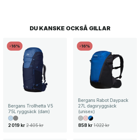
DU KANSKE OCKSÅ GILLAR
-16%
-16%
Bergans Rabot Daypack
Bergans Trollhetta V5
27L dagsryggsäck
75L ryggsäck (dam)
(unisex)
D
D
D
D
2 019
kr
2 405
kr
858
kr
1 022
kr
e
e
e
e
t
t
t
t
u
n
u
n