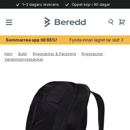
Skip
1–3 dagars leverans
Öppet köp i 90 dagar
to
content
Sommarrea upp till 65%!
Fynda innan lagret tar slut!
Hem
/
Butik
/
Ryggsäckar & Packning
/
Ryggsäckar
/
Vandringsryggsäckar