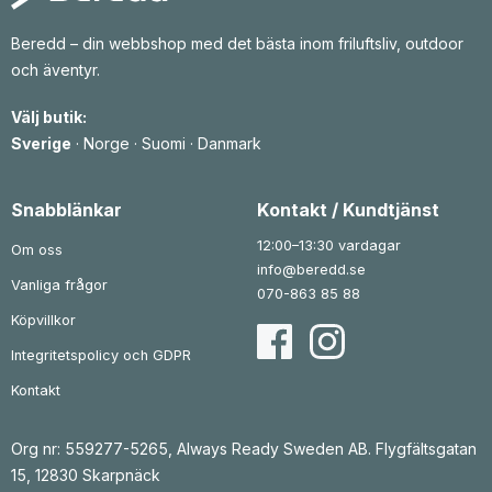
g
r
a
i
p
s
Beredd – din webbshop med det bästa inom friluftsliv, outdoor
r
e
och äventyr.
i
t
s
ä
e
r
Välj butik:
t
:
v
9
Sverige
·
Norge
·
Suomi
·
Danmark
a
5
r
9
:
1
k
Snabblänkar
Kontakt / Kundtjänst
r
1
.
4
12:00–13:30 vardagar
Om oss
3
info@beredd.se
Vanliga frågor
k
070-863 85 88
r
.
Köpvillkor
Integritetspolicy och GDPR
Kontakt
Org nr: 559277-5265, Always Ready Sweden AB. Flygfältsgatan
15, 12830 Skarpnäck