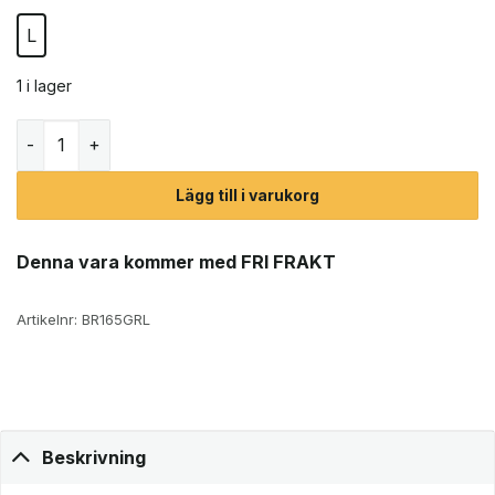
L
1 i lager
Black Diamond Distance 8L ryggsäck (dam) mängd
Lägg till i varukorg
Denna vara kommer med FRI FRAKT
Artikelnr:
BR165GRL
Beskrivning