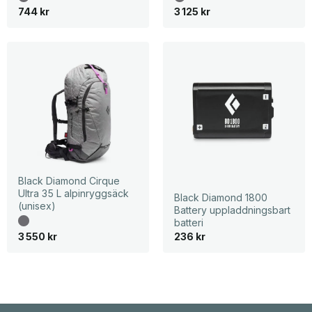
744
kr
3 125
kr
Black Diamond Cirque
Ultra 35 L alpinryggsäck
Black Diamond 1800
(unisex)
Battery uppladdningsbart
batteri
3 550
kr
236
kr