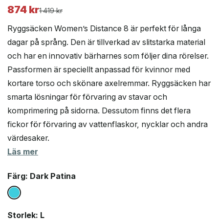
874
kr
Det
Det
1 419
kr
ursprungliga
nuvarande
Ryggsäcken Women’s Distance 8 är perfekt för långa
priset
priset
dagar på språng. Den är tillverkad av slitstarka material
var:
är:
och har en innovativ bärharnes som följer dina rörelser.
1
874 kr.
419 kr.
Passformen är speciellt anpassad för kvinnor med
kortare torso och skönare axelremmar. Ryggsäcken har
smarta lösningar för förvaring av stavar och
komprimering på sidorna. Dessutom finns det flera
fickor för förvaring av vattenflaskor, nycklar och andra
värdesaker.
Läs mer
Färg
: Dark Patina
Storlek
: L