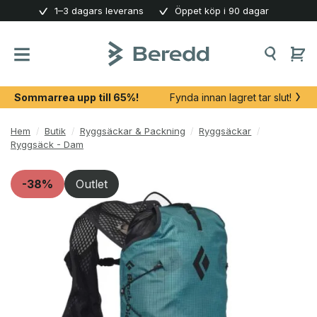
Skip
1–3 dagars leverans
Öppet köp i 90 dagar
to
content
Sommarrea upp till 65%!
Fynda innan lagret tar slut!
Hem
/
Butik
/
Ryggsäckar & Packning
/
Ryggsäckar
/
Ryggsäck - Dam
-38%
Outlet