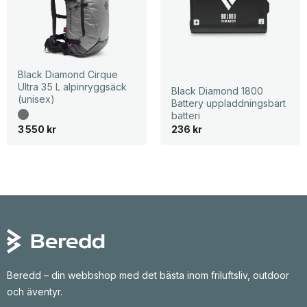
Black Diamond Cirque
Ultra 35 L alpinryggsäck
Black Diamond 1800
(unisex)
Battery uppladdningsbart
batteri
3 550
kr
236
kr
Beredd – din webbshop med det bästa inom friluftsliv, outdoor
och äventyr.