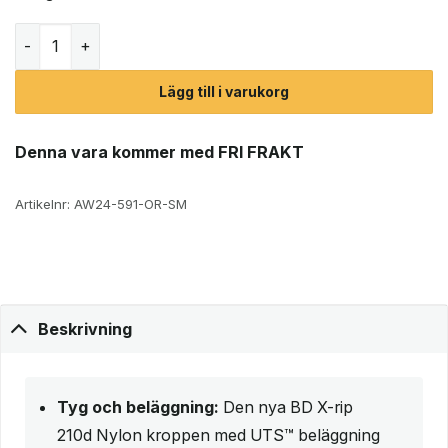
Black Diamond Speed Zip ryggsäck 33L (2024) mängd
Lägg till i varukorg
Denna vara kommer med FRI FRAKT
Artikelnr:
AW24-591-OR-SM
Beskrivning
Tyg och beläggning:
Den nya BD X-rip
210d Nylon kroppen med UTS™ beläggning