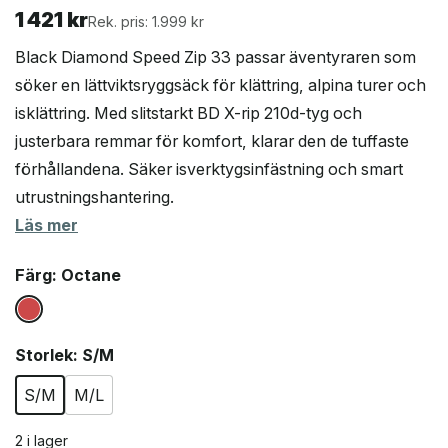
1 421
kr
Rek. pris: 1.999 kr
Black Diamond Speed Zip 33 passar äventyraren som
söker en lättviktsryggsäck för klättring, alpina turer och
isklättring. Med slitstarkt BD X-rip 210d-tyg och
justerbara remmar för komfort, klarar den de tuffaste
förhållandena. Säker isverktygsinfästning och smart
utrustningshantering.
Läs mer
Färg
: Octane
Storlek
: S/M
S/M
M/L
2 i lager