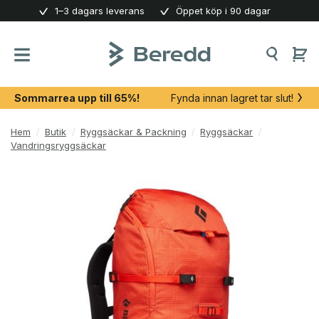
Skip
1–3 dagars leverans
Öppet köp i 90 dagar
to
content
Sommarrea upp till 65%!
Fynda innan lagret tar slut!
Hem
/
Butik
/
Ryggsäckar & Packning
/
Ryggsäckar
/
Vandringsryggsäckar