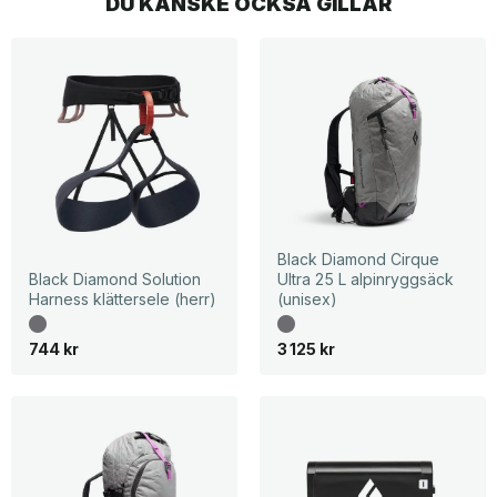
DU KANSKE OCKSÅ GILLAR
Black Diamond Cirque
Black Diamond Solution
Ultra 25 L alpinryggsäck
Harness klättersele (herr)
(unisex)
744
kr
3 125
kr