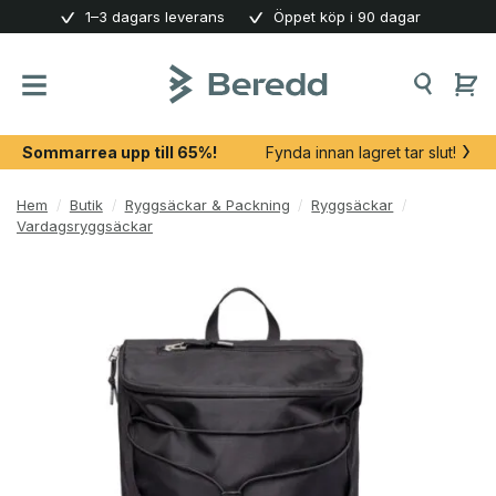
Skip
1–3 dagars leverans
Öppet köp i 90 dagar
to
content
Sommarrea upp till 65%!
Fynda innan lagret tar slut!
Hem
/
Butik
/
Ryggsäckar & Packning
/
Ryggsäckar
/
Vardagsryggsäckar