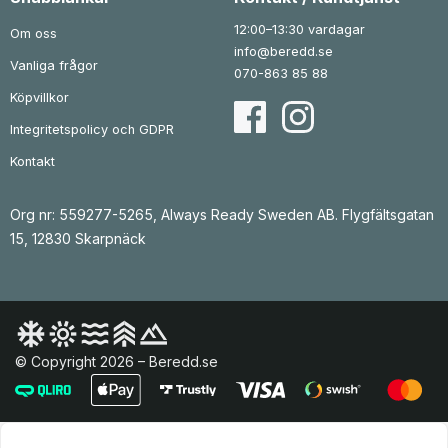
7
k
1
.
1
r
8
12:00–13:30 vardagar
Om oss
0
.
5
info@beredd.se
Vanliga frågor
k
k
070-863 85 88
r
r
.
.
Köpvillkor
Integritetspolicy och GDPR
Kontakt
Org nr: 559277-5265, Always Ready Sweden AB. Flygfältsgatan
15, 12830 Skarpnäck
© Copyright 2026 – Beredd.se