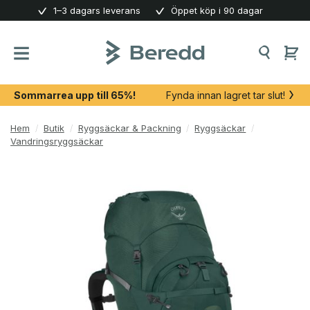
Skip
1–3 dagars leverans
Öppet köp i 90 dagar
to
content
Sommarrea upp till 65%!
Fynda innan lagret tar slut!
Hem
/
Butik
/
Ryggsäckar & Packning
/
Ryggsäckar
/
Vandringsryggsäckar