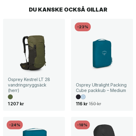
DU KANSKE OCKSÅ GILLAR
-23%
Osprey Kestrel LT 28
vandringsryggsäck
Osprey Ultralight Packing
(herr)
Cube packkub – Medium
D
D
1 207
kr
116
kr
150
kr
e
e
t
t
u
n
r
u
s
v
-24%
-18%
p
a
r
r