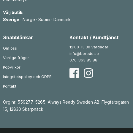
s
ä
s
ä
e
r
e
r
Välj butik:
t
:
t
:
v
1
v
2
Sverige
·
Norge
·
Suomi
·
Danmark
a
3
a
8
r
6
r
7
:
:
1
k
3
k
Snabblänkar
Kontakt / Kundtjänst
8
r
5
r
0
.
1
.
12:00–13:30 vardagar
Om oss
k
k
info@beredd.se
r
r
Vanliga frågor
.
.
070-863 85 88
Köpvillkor
Integritetspolicy och GDPR
Kontakt
Org nr: 559277-5265, Always Ready Sweden AB. Flygfältsgatan
15, 12830 Skarpnäck