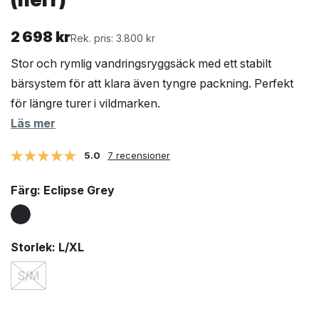
2 698
kr
Rek. pris: 3.800 kr
Stor och rymlig vandringsryggsäck med ett stabilt
bärsystem för att klara även tyngre packning. Perfekt
för längre turer i vildmarken.
Läs mer
5.0
7 recensioner
Färg
: Eclipse Grey
Storlek
: L/XL
S/M